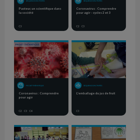
SÉQUENCE D'ACTIVITÉS
SÉQUENCE D'ACTIVITÉS
Pasteur, un scientifique dans
Coronavirus : Comprendre
la société
pour agir - cycles 2 et 3
C3
C2
C3
PROJET THÉMATIQUE
SÉQUENCE D'ACTIVITÉS
Coronavirus : Comprendre
L'emballage du jus de fruit
pour agir
C2
C3
C4
C3