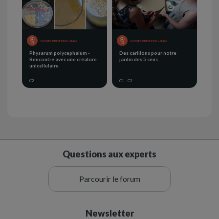
DOSSIER PRIMÉ PRIX LAMAP
DOSSIER PRIMÉ PRIX LAMAP
Physarum polycephalum -
Des carillons pour notre
Rencontre avec une créature
jardin des 5 sens
unicellulaire
C2
C1
C2
Questions aux experts
Parcourir le forum
Newsletter