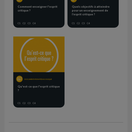
Comment enseigner l'esprit
Quels objectifs à atteindre
critique ?
pour un enseignement de
l’esprit critique ?
C1
C2
C3
C4
C1
C2
C3
C4
DOCUMENTATION PÉDAGOGIQUE
Qu'est-ce que l'esprit critique
?
C1
C2
C3
C4