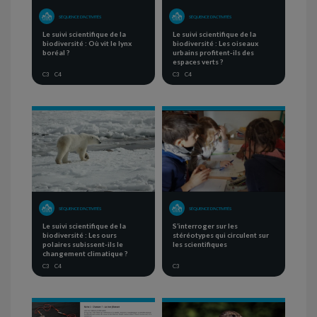
SÉQUENCE D'ACTIVITÉS
SÉQUENCE D'ACTIVITÉS
Le suivi scientifique de la
Le suivi scientifique de la
biodiversité : Où vit le lynx
biodiversité : Les oiseaux
boréal ?
urbains profitent-ils des
espaces verts ?
C3
C4
C3
C4
SÉQUENCE D'ACTIVITÉS
SÉQUENCE D'ACTIVITÉS
Le suivi scientifique de la
S’interroger sur les
biodiversité : Les ours
stéréotypes qui circulent sur
polaires subissent-ils le
les scientifiques
changement climatique ?
C3
C4
C3