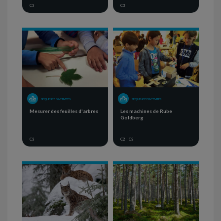
C3
C3
SÉQUENCE D'ACTIVITÉS
SÉQUENCE D'ACTIVITÉS
Mesurer des feuilles d'arbres
Les machines de Rube
Goldberg
C3
C2
C3