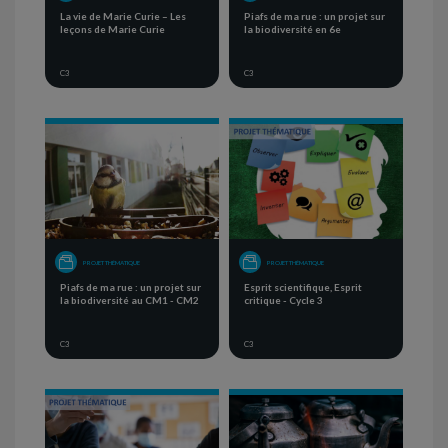
La vie de Marie Curie – Les
Piafs de ma rue : un projet sur
leçons de Marie Curie
la biodiversité en 6e
C3
C3
PROJET THÉMATIQUE
PROJET THÉMATIQUE
Piafs de ma rue : un projet sur
Esprit scientifique, Esprit
la biodiversité au CM1 - CM2
critique - Cycle 3
C3
C3