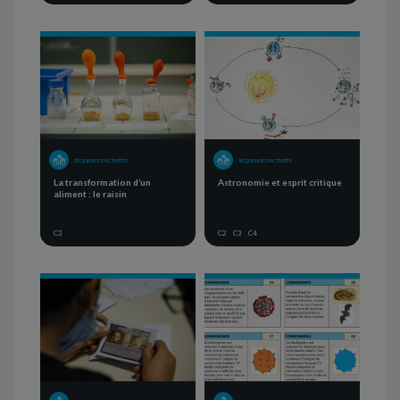
SÉQUENCE D'ACTIVITÉS
SÉQUENCE D'ACTIVITÉS
La transformation d’un
Astronomie et esprit critique
aliment : le raisin
C3
C2
C3
C4