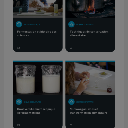
PROJET THÉMATIQUE
SÉQUENCE D'ACTIVITÉS
Fermentation et histoire des
Techniques de conservation
sciences
alimentaire
C3
C3
SÉQUENCE D'ACTIVITÉS
SÉQUENCE D'ACTIVITÉS
Biodiversité microscopique
Microorganismes et
et fermentations
transformation alimentaire
C3
C3