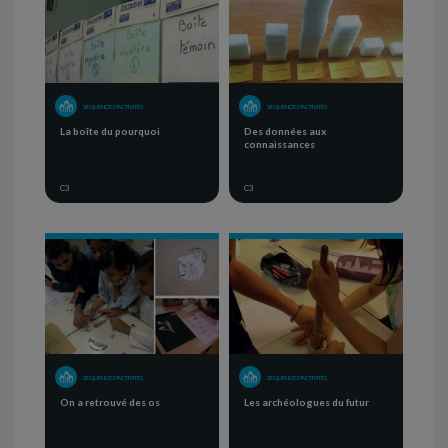
SÉQUENCE D'ACTIVITÉS
SÉQUENCE D'ACTIVITÉS
La boîte du pourquoi
Des données aux
connaissances
C3
C3
SÉQUENCE D'ACTIVITÉS
SÉQUENCE D'ACTIVITÉS
On a retrouvé des os
Les archéologues du futur