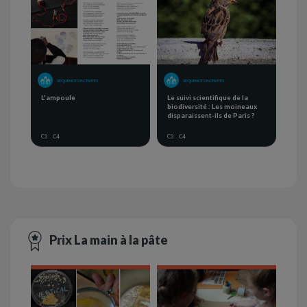
SÉQUENCE D'ACTIVITÉS
SÉQUENCE D'ACTIVITÉS
L'ampoule
Le suivi scientifique de la
biodiversité : Les moineaux
disparaissent-ils de Paris ?
C3
C4
C3
C4
Prix La main à la pâte