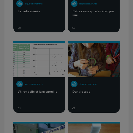
SÉQUENCE D'ACTIVITÉS
SÉQUENCE D'ACTIVITÉS
La carte animée
Cette cause qui n'en était pas
une
C3
C3
SÉQUENCE D'ACTIVITÉS
SÉQUENCE D'ACTIVITÉS
L'hirondelle et la grenouille
Dans le tube
C3
C3