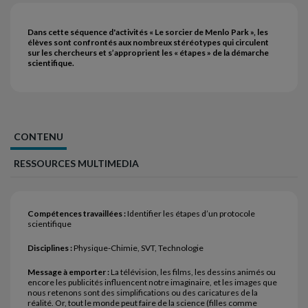
Dans cette séquence d'activités « Le sorcier de Menlo Park », les
élèves sont confrontés aux nombreux stéréotypes qui circulent
sur les chercheurs et s’approprient les « étapes » de la démarche
scientifique.
CONTENU
RESSOURCES MULTIMEDIA
Compétences travaillées :
Identifier les étapes d’un protocole
scientifique
Disciplines :
Physique-Chimie, SVT, Technologie
Message à emporter :
La télévision, les films, les dessins animés ou
encore les publicités influencent notre imaginaire, et les images que
nous retenons sont des simplifications ou des caricatures de la
réalité. Or, tout le monde peut faire de la science (filles comme