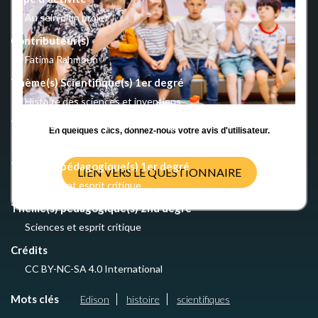
Au sein d'un projet
Contributeur(s)
Fatima Rahmoun
Thème(s) Scientifique(s) 1er degré
Histoire des sciences et inventions
Thème(s) Scientifique(s) 2nd degré
En quelques clics, donnez-nous votre avis d'utilisateur.
Histoire des sciences et inventions
Thème(s) pédagogique(s) 1er degré
LIEN VERS LE QUESTIONNAIRE
Sciences et esprit critique
Thème(s) pédagogique(s) 2nd degré
Sciences et esprit critique
Crédits
CC BY-NC-SA 4.0 International
Mots clés
Edison
histoire
scientifiques