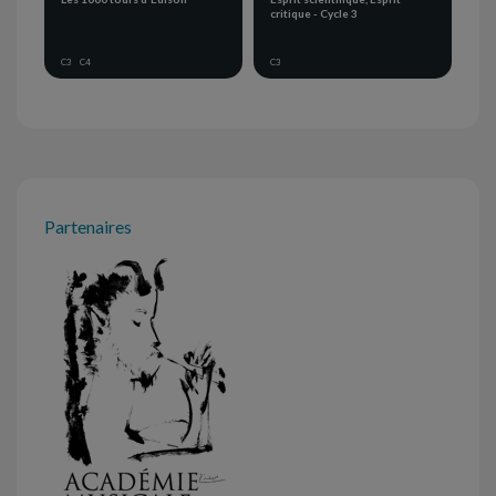
critique - Cycle 3
C3
C4
C3
Partenaires