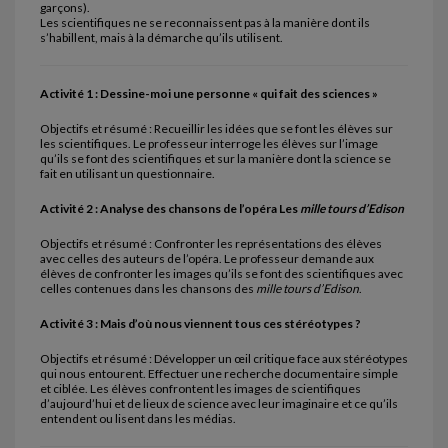
garçons).
Les scientifiques ne se reconnaissent pas à la manière dont ils
s’habillent, mais à la démarche qu’ils utilisent.
Activité 1 : Dessine-moi une personne « qui fait des sciences »
Objectifs et résumé : Recueillir les idées que se font les élèves sur
les scientifiques. Le professeur interroge les élèves sur l’image
qu’ils se font des scientifiques et sur la manière dont la science se
fait en utilisant un questionnaire.
Activité 2 : Analyse des chansons de l’opéra Les
mille tours d’Edison
Objectifs et résumé : Confronter les représentations des élèves
avec celles des auteurs de l’opéra. Le professeur demande aux
élèves de confronter les images qu’ils se font des scientifiques avec
celles contenues dans les chansons des
mille tours d’Edison
.
Activité 3 : Mais d’où nous viennent tous ces stéréotypes ?
Objectifs et résumé : Développer un œil critique face aux stéréotypes
qui nous entourent. Effectuer une recherche documentaire simple
et ciblée. Les élèves confrontent les images de scientifiques
d’aujourd’hui et de lieux de science avec leur imaginaire et ce qu’ils
entendent ou lisent dans les médias.