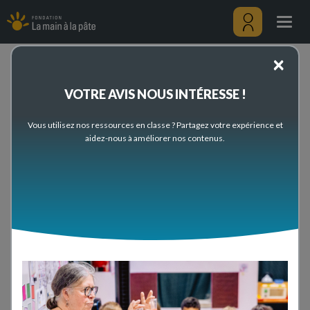
Espace
Aller
Presse
au
Togg
contenu
navig
principal
Menu
×
utilisateu
Accueil
Espace Presse
VOTRE AVIS NOUS INTÉRESSE !
Espace Presse
Vous utilisez nos ressources en classe ? Partagez votre expérience et
Bienvenue sur l'espace presse de la Fondation
La
aidez-nous à améliorer nos contenus.
main à la pâte
!
Print
Facebook
Twitter
Lin