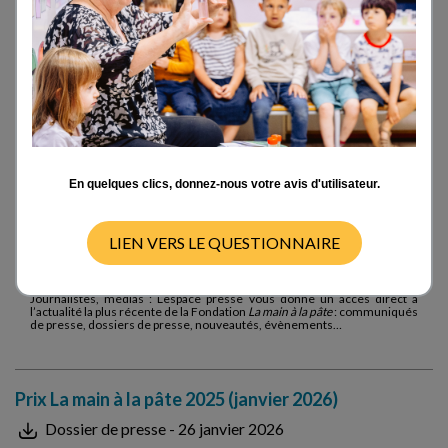
En quelques clics, donnez-nous votre avis d'utilisateur.
LIEN VERS LE QUESTIONNAIRE
Journalistes, médias : L’espace presse vous donne un accès direct à
l’actualité la plus récente de la Fondation
La main à la pâte
: communiqués
de presse, dossiers de presse, nouveautés, évènements…
Prix La main à la pâte 2025 (janvier 2026)
Dossier de presse - 26 janvier 2026