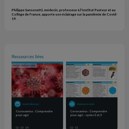
Philippe Sansonetti, médecin, professeur à l’Institut Pasteur et au
Collège de France, apporte son éclairage sur la pandémie de Covid-
19.
Ressources liées
PROJET THÉMATIQUE
SÉQUENCE D'ACTIVITÉS
Coronavirus : Comprendre
Coronavirus : Comprendre
pour agir
pour agir - cycles 2 et 3
C2
C3
C4
C2
C3