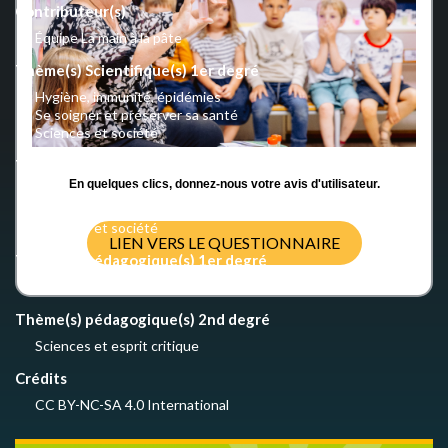
Contributeur(s)
Équipe La main à la pâte
Thème(s) Scientifique(s) 1er degré
Hygiène, immunité, épidémies
Se soigner et préserver sa santé
Sciences et société
Thème(s) Scientifique(s) 2nd degré
En quelques clics, donnez-nous votre avis d'utilisateur.
Hygiène, immunité, épidémies
Se soigner et préserver sa santé
Sciences et société
LIEN VERS LE QUESTIONNAIRE
Thème(s) pédagogique(s) 1er degré
Sciences et esprit critique
Thème(s) pédagogique(s) 2nd degré
Sciences et esprit critique
Crédits
CC BY-NC-SA 4.0 International