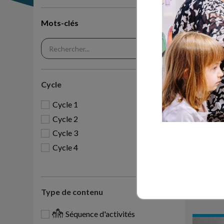
Mots-clés
Cycle
Cycle 1
Cycle 2
S
Cycle 3
Matéria
Cycle 4
C3
Type de contenu
Séquence d'activités