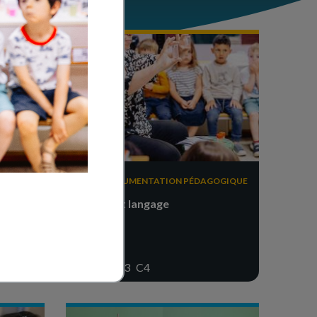
DOCUMENTATION PÉDAGOGIQUE
e 2)
Science et langage
C1
C2
C3
C4