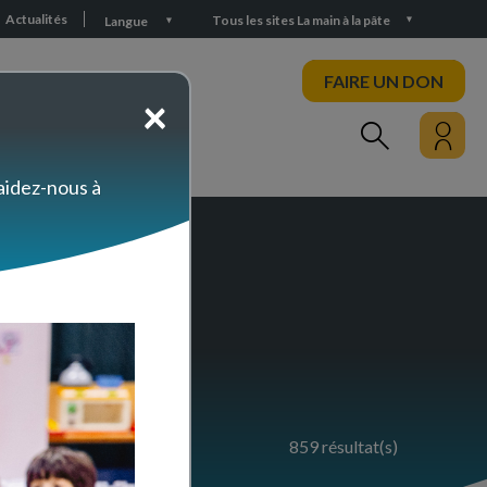
Actualités
Tous les sites La main à la pâte
Langue
FAIRE UN DON
×
PARTICIPEZ
 aidez-nous à
rces
859 résultat(s)