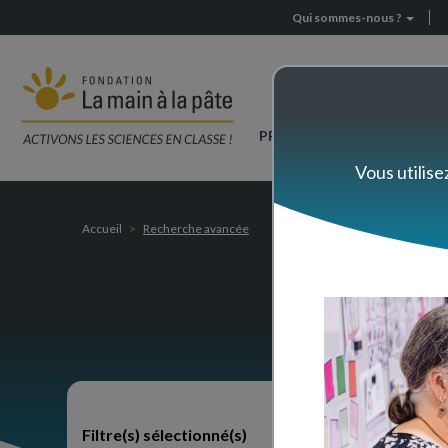
Rechercher
Aller
Qui sommes-nous ?
Header
parmi
au
nos
contenu
menu
ressources
principal
Navigation
PRÉPAREZ VOTRE CLASSE
principale
Vous utilise
Accueil
Recherche avancée
Rec
Trier pa
Filtre(s) sélectionné(s)