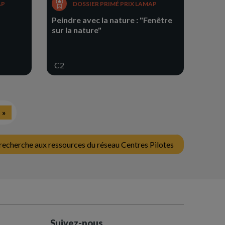
AP
DOSSIER PRIMÉ PRIX LAMAP
Peindre avec la nature : "Fenêtre
sur la nature"
C2
ge
Dernière
»
ivante
page
recherche aux ressources du réseau Centres Pilotes
Suivez-nous