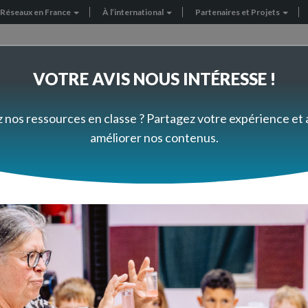
Réseaux en France
À l’international
Partenaires et Projets
VOTRE AVIS NOUS INTÉRESSE !
FORMEZ-VOUS À VOTRE RYTHME
PRÈS DE CHEZ VOUS
z nos ressources en classe ? Partagez votre expérience et
améliorer nos contenus.
hercher parmi nos ressou
r