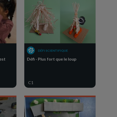
DÉFI SCIENTIFIQUE
’est
Défi - Plus fort que le loup
C1