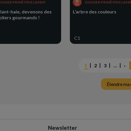
OSSIER PRIMÉ PRIX LAMAP
DOSSIER PRIMÉ PRIX LAM
 plant-haie, devenons des
L'arbre des couleurs
oliers gourmands !
C1
ion
Page
1
Page
2
Page
3
…
Pa
›
courante
su
Étendre ma 
Newsletter