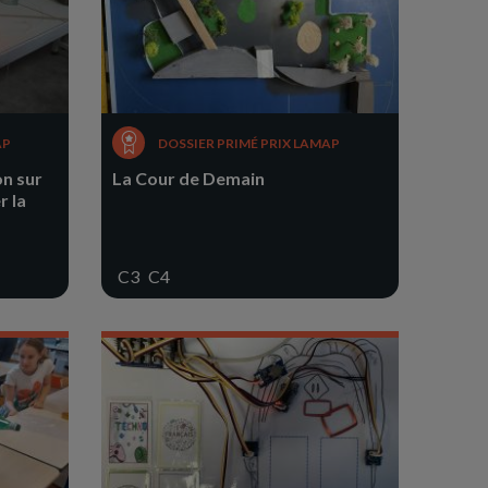
AP
DOSSIER PRIMÉ PRIX LAMAP
on sur
La Cour de Demain
r la
C3
C4