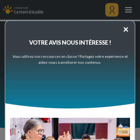
Nos
Aller
projets
au
Togg
pédagogiques
contenu
navig
principal
Menu
×
utilisateu
Accueil
Partenaires et Projets
Nos projets pédagogiques
VOTRE AVIS NOUS INTÉRESSE !
Nos projets pédagogiques
Vous utilisez nos ressources en classe ? Partagez votre expérience et
Découvrez les projets pédagogiques de la Fondation
aidez-nous à améliorer nos contenus.
menés avec le soutien de ses partenaires.