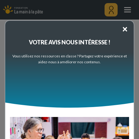
Thèmes
Aller
scientifiques
au
Togg
et
contenu
navig
pédagogiques
principal
Menu
×
utilisateu
Accueil
Préparez votre classe
Thèmes scientifiques et pédagogiques
VOTRE AVIS NOUS INTÉRESSE !
Thèmes scientifiques et pédagogiques
Vous utilisez nos ressources en classe ? Partagez votre expérience et
PREMIER DEGRÉ
aidez-nous à améliorer nos contenus.
SECOND DEGRÉ
Thèmes scientifiques