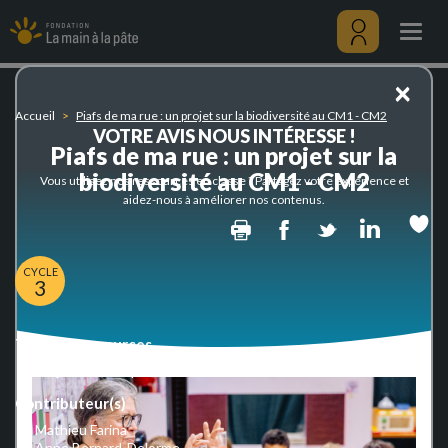
Piafs
Aller
de
au
Togg
ma
contenu
navig
rue
principal
Menu
×
:
utilisateu
un
Accueil
Piafs de ma rue : un projet sur la biodiversité au CM1 - CM2
projet
VOTRE AVIS NOUS INTÉRESSE !
sur
Piafs de ma rue : un projet sur la
la
biodiversité au CM1 - CM2
Vous utilisez nos ressources en classe ? Partagez votre expérience et
biodiversité
aidez-nous à améliorer nos contenus.
au
Print
Facebook
Twitter
Linked
CM1
-
CM2
CYCLE
3
Type de ressources
Projet thématique
Contributeur(s)
Mathieu Farina
Anne Bernard-Delorme