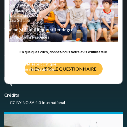
Sandrine Aussourd
Guillaume Bellino
Djamila Gadouche
Léa Schabo
Thème(s) Scientifique(s) 1er degré
Diversité des espèces
Ecosystèmes
Biodiversité
En quelques clics, donnez-nous votre avis d'utilisateur.
Thème(s) pédagogique(s) 1er degré
Sciences et esprit critique
LIEN VERS LE QUESTIONNAIRE
Démarche d'investigation
Nombre d'activités
7
Crédits
CC BY-NC-SA 4.0 International