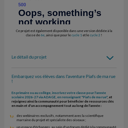
Ce projet est également disponible dans une version dédiée à la
classe de
6e
, ainsi que pour le
cycle 1
et le
cycle 2
!
Le détail du projet
Embarquez vos élèves dans l'aventure Piafs de ma rue
!
En primaire ou au collège, inscrivez votre classe pour l'année
scolaire 2026-27 via ADAGE, en renseignant "Piafs de ma rue"
, et
rejoignez ainsi la communauté pour bénéficier de ressources clés
en main et d'un accompagnement tout au long de l'année :
des webinaires exclusifs, notamment avec la scientifique
marraine du projet et spécialiste des oiseaux ;
un espace d'échanges, au sein d'un forum dédié à la communauté