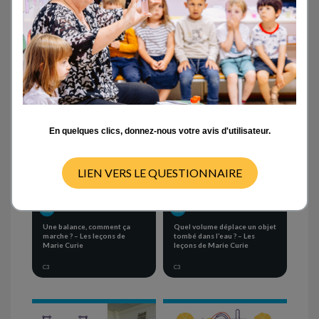
Activités en classe
- TOUT -
CYCLE 1
CYCLE 2
CYCLE 3
CYCLE 4
En quelques clics, donnez-nous votre avis d'utilisateur.
LIEN VERS LE QUESTIONNAIRE
SÉQUENCE D'ACTIVITÉS
SÉQUENCE D'ACTIVITÉS
Une balance, comment ça
Quel volume déplace un objet
marche ? – Les leçons de
tombé dans l’eau ? – Les
Marie Curie
leçons de Marie Curie
C3
C3