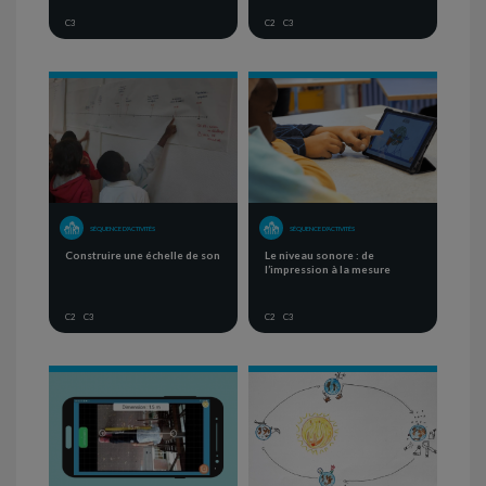
C3
C2
C3
SÉQUENCE D'ACTIVITÉS
SÉQUENCE D'ACTIVITÉS
Construire une échelle de son
Le niveau sonore : de
l’impression à la mesure
C2
C3
C2
C3