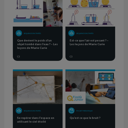
SÉQUENCE D'ACTIVITÉS
SÉQUENCE D'ACTIVITÉS
Que devient le poids d’un
Est-ce que l’air est pesant ? –
objet tombé dans l’eau ? – Les
Les leçons de Marie Curie
leçons de Marie Curie
C3
C3
SÉQUENCE D'ACTIVITÉS
PROJET THÉMATIQUE
Se repérer dans l’espace en
Qu’est ce que le bruit ?
utilisant le ciel étoilé