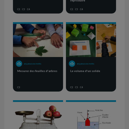
reproduire
C2
C3
C4
C2
C3
C4
SÉQUENCE D'ACTIVITÉS
SÉQUENCE D'ACTIVITÉS
Mesurer des feuilles d'arbres
Le volume d'un solide
C3
C2
C3
C4