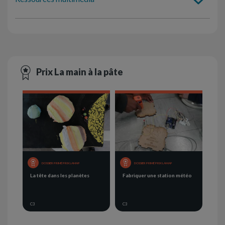
Prix La main à la pâte
DOSSIER PRIMÉ PRIX LAMAP
DOSSIER PRIMÉ PRIX LAMAP
La tête dans les planètes
Fabriquer une station météo
C3
C3