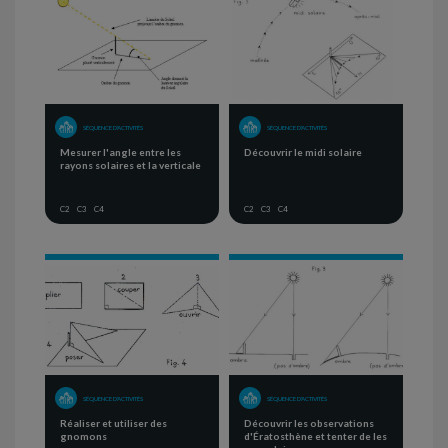
SÉQUENCE D'ACTIVITÉS
SÉQUENCE D'ACTIVITÉS
Mesurer l'angle entre les
Découvrir le midi solaire
rayons solaires et la verticale
C2
C3
C4
C2
C3
C4
SÉQUENCE D'ACTIVITÉS
SÉQUENCE D'ACTIVITÉS
Réaliser et utiliser des
Découvrir les observations
gnomons
d'Ératosthène et tenter de les