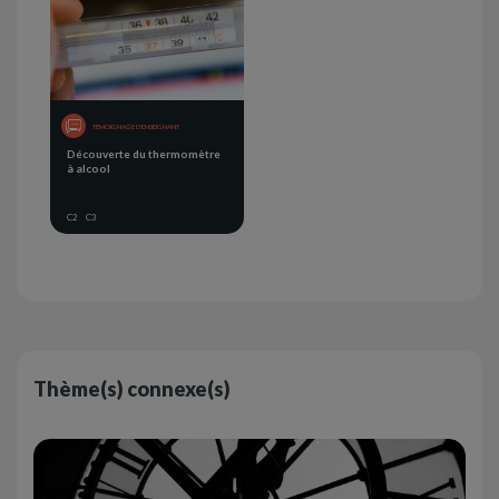
TÉMOIGNAGE D'ENSEIGNANT
Découverte du thermomètre
à alcool
C2
C3
Thème(s) connexe(s)