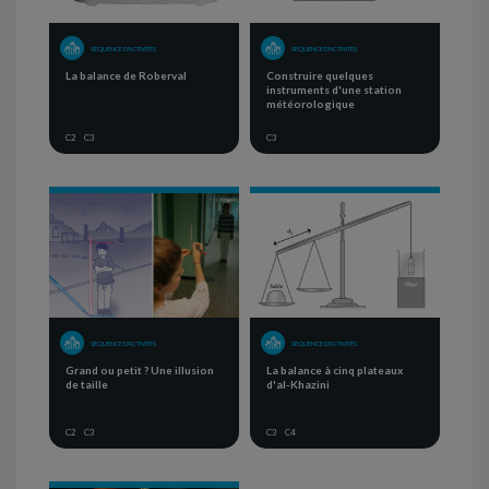
SÉQUENCE D'ACTIVITÉS
SÉQUENCE D'ACTIVITÉS
La balance de Roberval
Construire quelques
instruments d'une station
météorologique
C2
C3
C3
SÉQUENCE D'ACTIVITÉS
SÉQUENCE D'ACTIVITÉS
Grand ou petit ? Une illusion
La balance à cinq plateaux
de taille
d'al-Khazini
C2
C3
C3
C4