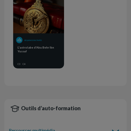
SÉQUENCE D'ACTIVITÉS
L'astrolabe d'Abu Behr Ibn
Yussuf
C3
C4
Outils d’auto-formation
Ressources multimédia