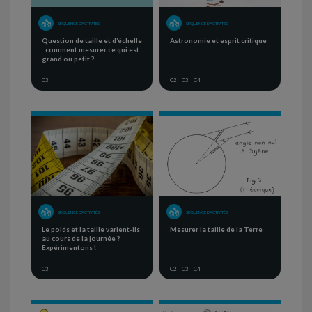
SÉQUENCE D'ACTIVITÉS
SÉQUENCE D'ACTIVITÉS
Question de taille et d’échelle
Astronomie et esprit critique
: comment mesurer ce qui est
grand ou petit ?
C3
C2
C3
C4
SÉQUENCE D'ACTIVITÉS
SÉQUENCE D'ACTIVITÉS
Le poids et la taille varient-ils
Mesurer la taille de la Terre
au cours de la journée ?
Expérimentons !
C3
C2
C3
C4