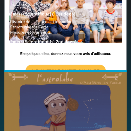
Travail collectif
Thème(s) Scientifique(s) 1er degré
Histoire des sciences et inventions
Structure de la Terre
Mesures et grandeurs
Thème(s) Scientifique(s) 2nd degré
Histoire des sciences et inventions
En quelques clics, donnez-nous votre avis d'utilisateur.
Structure de la Terre
Mesures et grandeurs
LIEN VERS LE QUESTIONNAIRE