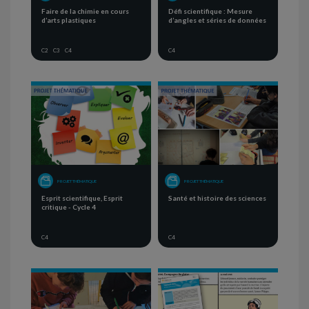
Faire de la chimie en cours
Défi scientifique : Mesure
d’arts plastiques
d’angles et séries de données
C2
C3
C4
C4
PROJET THÉMATIQUE
PROJET THÉMATIQUE
Esprit scientifique, Esprit
Santé et histoire des sciences
critique - Cycle 4
C4
C4