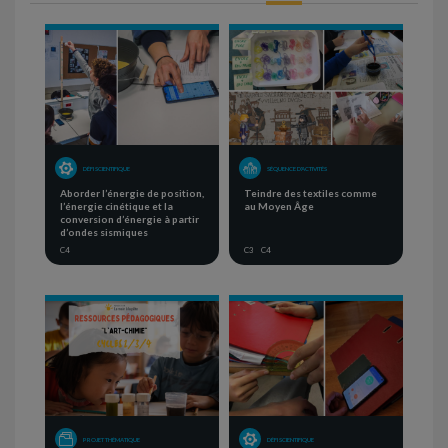
DÉFI SCIENTIFIQUE
SÉQUENCE D'ACTIVITÉS
Aborder l’énergie de position,
Teindre des textiles comme
l’énergie cinétique et la
au Moyen Âge
conversion d’énergie à partir
d’ondes sismiques
C4
C3
C4
PROJET THÉMATIQUE
DÉFI SCIENTIFIQUE