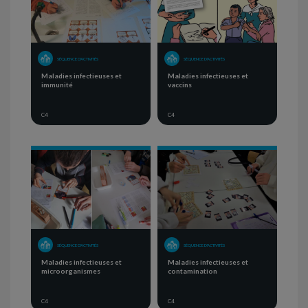
SÉQUENCE D'ACTIVITÉS
SÉQUENCE D'ACTIVITÉS
Maladies infectieuses et
Maladies infectieuses et
immunité
vaccins
C4
C4
SÉQUENCE D'ACTIVITÉS
SÉQUENCE D'ACTIVITÉS
Maladies infectieuses et
Maladies infectieuses et
microorganismes
contamination
C4
C4