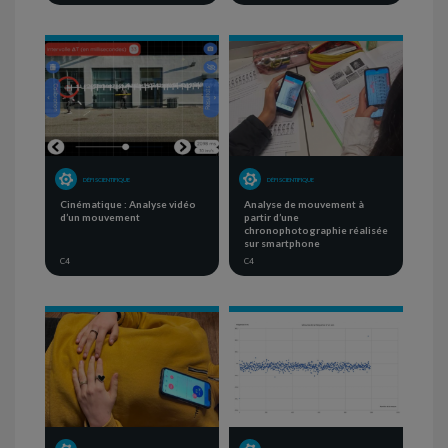
DÉFI SCIENTIFIQUE
DÉFI SCIENTIFIQUE
Cinématique : Analyse vidéo
Analyse de mouvement à
d’un mouvement
partir d’une
chronophotographie réalisée
sur smartphone
C4
C4