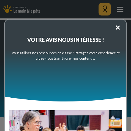
Interdisciplinarité
Aller
au
Togg
contenu
navig
principal
Menu
×
utilisateu
Accueil
Préparez votre classe
Thèmes scientifiques et pédagogiques
Interdisciplinarité
VOTRE AVIS NOUS INTÉRESSE !
Interdisciplinarité
Vous utilisez nos ressources en classe ? Partagez votre expérience et
aidez-nous à améliorer nos contenus.