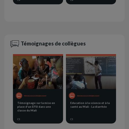
C4
C4
Témoignages de collègues
TÉMOIGNAGE D'ENSEIGNANT
TÉMOIGNAGE D'ENSEIGNANT
Témoignage sur la mise en
Education à la science et à la
place d'un EFSI dans une
santé au Mali - La diarrhée
classe du Mali
C3
C3