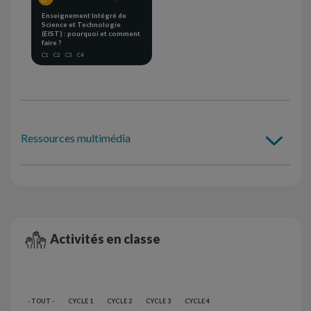
Enseignement Intégré de
Science et Technologie
(EIST) : pourquoi et comment
faire ?
C1
C2
C3
C4
Ressources multimédia
Activités en classe
- TOUT -
CYCLE 1
CYCLE 2
CYCLE 3
CYCLE 4