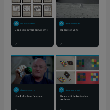
SÉQUENCE D'ACTIVITÉS
SÉQUENCE D'ACTIVITÉS
Bons et mauvais arguments
Opération Lune
C4
C4
SÉQUENCE D'ACTIVITÉS
SÉQUENCE D'ACTIVITÉS
Une bulle dans l'espace
On en voit de toutes les
couleurs