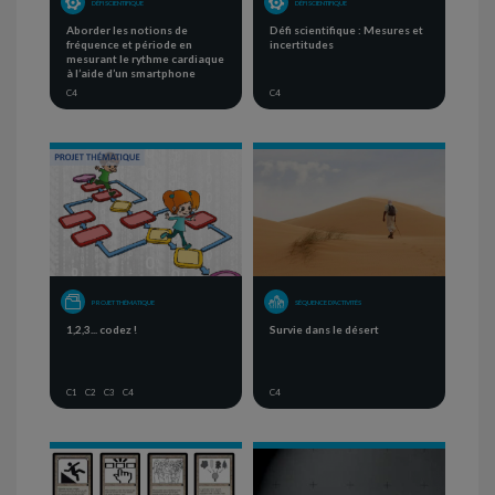
DÉFI SCIENTIFIQUE
DÉFI SCIENTIFIQUE
Aborder les notions de
Défi scientifique : Mesures et
fréquence et période en
incertitudes
mesurant le rythme cardiaque
à l’aide d’un smartphone
C4
C4
PROJET THÉMATIQUE
SÉQUENCE D'ACTIVITÉS
1,2,3... codez !
Survie dans le désert
C1
C2
C3
C4
C4