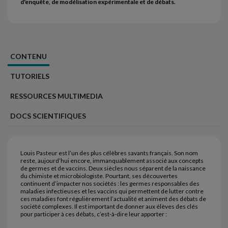
d'enquête, de modélisation expérimentale et de débats.
CONTENU
TUTORIELS
RESSOURCES MULTIMEDIA
DOCS SCIENTIFIQUES
Louis Pasteur est l’un des plus célèbres savants français. Son nom
reste, aujourd’hui encore, immanquablement associé aux concepts
de germes et de vaccins. Deux siècles nous séparent de la naissance
du chimiste et microbiologiste. Pourtant, ses découvertes
continuent d’impacter nos sociétés : les germes responsables des
maladies infectieuses et les vaccins qui permettent de lutter contre
ces maladies font régulièrement l’actualité et animent des débats de
société complexes. Il est important de donner aux élèves des clés
pour participer à ces débats, c’est-à-dire leur apporter :