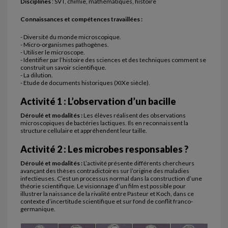
Disciplines
: SVT, chimie, mathématiques, histoire
Connaissances et compétences travaillées :
- Diversité du monde microscopique.
- Micro-organismes pathogènes.
- Utiliser le microscope.
- Identifier par l’histoire des sciences et des techniques comment se
construit un savoir scientifique.
- La dilution.
- Etude de documents historiques (XIXe siècle).
Activité 1 : L’observation d’un bacille
Déroulé et modalités :
Les élèves réalisent des observations
microscopiques de bactéries lactiques. Ils en reconnaissent la
structure cellulaire et appréhendent leur taille.
Activité 2 : Les microbes responsables ?
Déroulé et modalités :
L’activité présente différents chercheurs
avançant des thèses contradictoires sur l’origine des maladies
infectieuses. C’est un processus normal dans la construction d’une
théorie scientifique. Le visionnage d’un film est possible pour
illustrer la naissance de la rivalité entre Pasteur et Koch, dans ce
contexte d’incertitude scientifique et sur fond de conflit franco-
germanique.