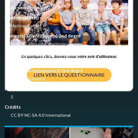
Au sein d'un projet
Contributeur(s)
Mathieu Farina
Thème(s) Scientifique(s) 2nd degré
Hygiène, immunité, épidémies
Se soigner et préserver sa santé
Histoire des sciences et inventions
En quelques clics, donnez-nous votre avis d'utilisateur.
Sciences et société
Thème(s) pédagogique(s) 2nd degré
LIEN VERS LE QUESTIONNAIRE
Interdisciplinarité
Nombre d'activités
5
Crédits
CC BY-NC-SA 4.0 International