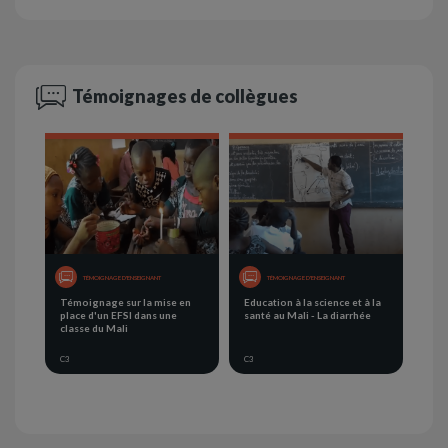
Témoignages de collègues
TÉMOIGNAGE D'ENSEIGNANT
TÉMOIGNAGE D'ENSEIGNANT
Témoignage sur la mise en
Education à la science et à la
place d'un EFSI dans une
santé au Mali - La diarrhée
classe du Mali
C3
C3