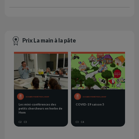
Prix La main à la pâte
DOSSIER PRIMÉ PRIX LAMAP
DOSSIER PRIMÉ PRIX LAMAP
Les mini-conférences des
COVID-19 saison 5
petits chercheurs en herbe de
Hem
C2
C3
C3
C4