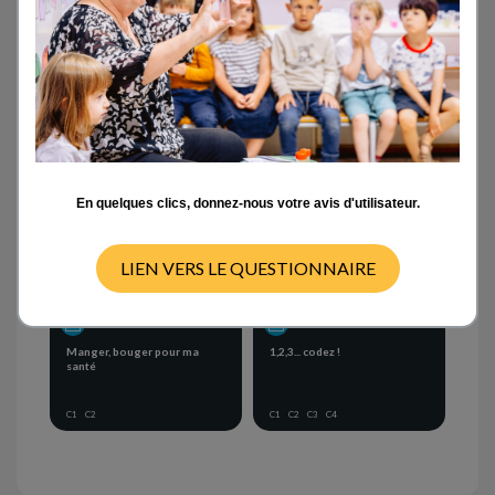
Activités en classe
- TOUT -
CYCLE 1
CYCLE 2
CYCLE 3
CYCLE 4
En quelques clics, donnez-nous votre avis d'utilisateur.
LIEN VERS LE QUESTIONNAIRE
PROJET THÉMATIQUE
PROJET THÉMATIQUE
Manger, bouger pour ma
1,2,3... codez !
santé
C1
C2
C1
C2
C3
C4