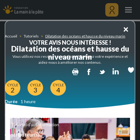
Dilatation
Aller
des
au
Togg
océans
contenu
navig
et
principal
Menu
×
hausse
utilisateu
du
Accueil
Tutoriels
Dilatation des océans et hausse du niveau marin
niveau
VOTRE AVIS NOUS INTÉRESSE !
marin
Dilatation des océans et hausse du
niveau marin
Vous utilisez nos ressources en classe ? Partagez votre expérience et
aidez-nous à améliorer nos contenus.
Print
Facebook
Twitter
Linked
CYCLE
CYCLE
CYCLE
2
3
4
Durée
1 heure
Type de ressources
Tutoriel d'autoformation
Contributeur(s)