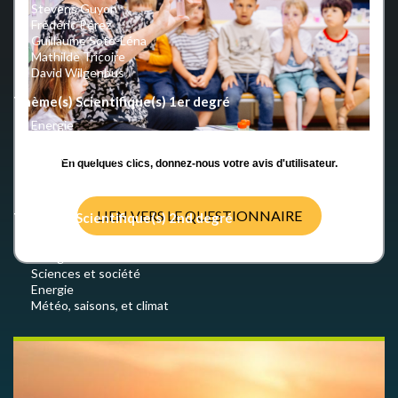
Stevens Guyon
Frédéric Pérez
Guillaume Soto-Léna
Mathilde Tricoire
David Wilgenbus
Thème(s) Scientifique(s) 1er degré
Energie
Météo, saisons et climat
Sciences et société
En quelques clics, donnez-nous votre avis d'utilisateur.
Energie
Météo, saisons et climat
LIEN VERS LE QUESTIONNAIRE
Thème(s) Scientifique(s) 2nd degré
Météo, saisons, et climat
Energie
Sciences et société
Energie
Météo, saisons, et climat