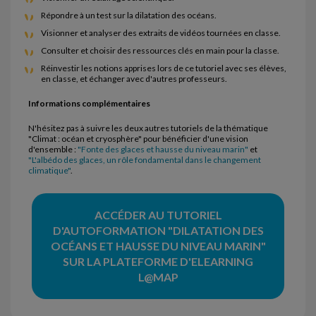
Répondre à un test sur la dilatation des océans.
Visionner et analyser des extraits de vidéos tournées en classe.
Consulter et choisir des ressources clés en main pour la classe.
Réinvestir les notions apprises lors de ce tutoriel avec ses élèves,
en classe, et échanger avec d'autres professeurs.
Informations complémentaires
N'hésitez pas à suivre les deux autres tutoriels de la thématique
"Climat : océan et cryosphère" pour bénéficier d'une vision
d'ensemble :
"Fonte des glaces et hausse du niveau marin"
et
"L'albédo des glaces, un rôle fondamental dans le changement
climatique"
.
ACCÉDER AU TUTORIEL
D'AUTOFORMATION "DILATATION DES
OCÉANS ET HAUSSE DU NIVEAU MARIN"
SUR LA PLATEFORME D'ELEARNING
L@MAP