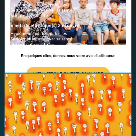
Hygiène, immunité, épidémies
Se soigner et préserver sa santé
Sciences et société
Thème(s) Scientifique(s) 2nd degré
Hygiène, immunité, épidémies
Se soigner et préserver sa santé
Sciences et société
Crédits
En quelques clics, donnez-nous votre avis d'utilisateur.
CC BY-NC-SA 4.0 International
LIEN VERS LE QUESTIONNAIRE