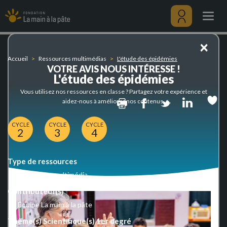
L'étude
Aller
des
au
Togg
épidémies
contenu
navig
principal
Menu
×
utilisateu
Accueil
Ressources multimédias
L'étude des épidémies
VOTRE AVIS NOUS INTÉRESSE !
L'étude des épidémies
Vous utilisez nos ressources en classe ? Partagez votre expérience et
Print
Facebook
Twitter
Linked
aidez-nous à améliorer nos contenus.
CYCLE
CYCLE
CYCLE
2
3
4
Type de ressources
Ressource multimédia
Contributeur(s)
Équipe La main à la pâte
Thème(s) Scientifique(s) 1er degré