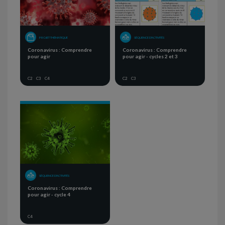
PROJET THÉMATIQUE
SÉQUENCE D'ACTIVITÉS
Coronavirus : Comprendre
Coronavirus : Comprendre
pour agir
pour agir - cycles 2 et 3
C2
C3
C4
C2
C3
SÉQUENCE D'ACTIVITÉS
Coronavirus : Comprendre
pour agir - cycle 4
C4