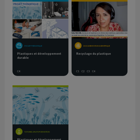
PROJET THÉMATIQUE
DOCUMENTATION SCIENTIFIQUE
Plastiques et développement
Recyclage du plastique
durable
C4
C1
C2
C3
C4
TUTORIEL D'AUTOFORMATION
Plastiques et développement