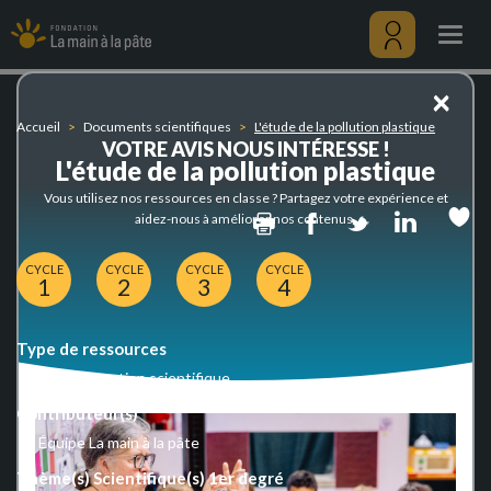
L'étude
Aller
de
au
Togg
la
contenu
navig
pollution
principal
Menu
×
plastique
utilisateu
Accueil
Documents scientifiques
L'étude de la pollution plastique
VOTRE AVIS NOUS INTÉRESSE !
L'étude de la pollution plastique
Vous utilisez nos ressources en classe ? Partagez votre expérience et
Print
Facebook
Twitter
Linked
aidez-nous à améliorer nos contenus.
CYCLE
CYCLE
CYCLE
CYCLE
1
2
3
4
Type de ressources
Documentation scientifique
Contributeur(s)
Équipe La main à la pâte
Thème(s) Scientifique(s) 1er degré