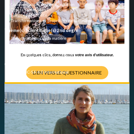
Consommation, déchets, pollution
Objets techniques
Sciences et société
Transformations et propriétés de la matière
Thème(s) Scientifique(s) 2nd degré
Transformations de la matière
Objets techniques
Sciences et société
Consommation, déchets, pollution
En quelques clics, donnez-nous votre avis d'utilisateur.
Crédits
CC BY-NC-SA 4.0 International
LIEN VERS LE QUESTIONNAIRE