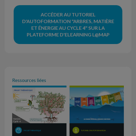
ACCÉDER AU TUTORIEL
D'AUTOFORMATION "ARBRES, MATIÈRE
ET ÉNERGIE AU CYCLE 4" SUR LA
PLATEFORME D'ELEARNING L@MAP
Ressources liées
PROJET THÉMATIQUE
TUTORIEL D'AUTOFORMATION