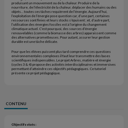
produisant un mouvement ou de la chaleur. Produire de la
nourriture, de l’électricité de la chaleur, déplacer des humains ou des
objets… toutes ces tâches requièrent de l’énergie. Aujourd’hui,
l’exploitation de l’énergie pose question car, d’une part, certaines
ressources sont finies et leurs stocks s’épuisent ; et, d’autre part,
l’utilisation des énergies fossiles est à l’origine du changement
climatique actuel. C’est pourquoi, des sources d’énergie
renouvelables (comme la biomasse des arbres) apparaissent comme
des alternatives prometteuses. Pour autant, assurer leur gestion
durable est une tâche délicate.
Pour que les élèves puissent plus tard comprendre ces questions
environnementales complexes il faut leur transmettre des bases
scientifiques indispensables. Le projet Arbres, matière et énergie
(cycles 3 & 4) propose des activités interdisciplinaires et immersives
permettant d’atteindre ces objectifs pédagogiques. Ce tutoriel
présente ce projet pédagogique.
CONTENU
Objectifs visés :