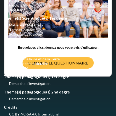
Nathalie Giorgi
Frédéric Pérez
Yara Kane
Thème(s) Scientifique(s) 1er degré
Matière et Matériaux
Terre et espace
Sciences et société
Vivant et évolution
Développement durable
En quelques clics, donnez-nous votre avis d'utilisateur.
Thème(s) Scientifique(s) 2nd degré
Sciences de la vie et de la Terre
LIEN VERS LE QUESTIONNAIRE
Développement durable
Biodiversité
Thème(s) pédagogique(s) 1er degré
Démarche d'investigation
Thème(s) pédagogique(s) 2nd degré
Démarche d'investigation
Crédits
CC BY-NC-SA 4.0 International