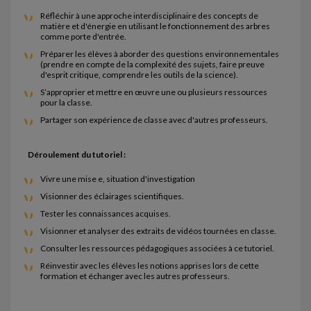
Réfléchir à une approche interdisciplinaire des concepts de
matière et d'énergie en utilisant le fonctionnement des arbres
comme porte d'entrée.
Préparer les élèves à aborder des questions environnementales
(prendre en compte de la complexité des sujets, faire preuve
d'esprit critique, comprendre les outils de la science).
S’approprier et mettre en œuvre une ou plusieurs ressources
pour la classe.
Partager son expérience de classe avec d'autres professeurs.
Déroulement du tutoriel :
Vivre une mise e, situation d'investigation
Visionner des éclairages scientifiques.
Tester les connaissances acquises.
Visionner et analyser des extraits de vidéos tournées en classe.
Consulter les ressources pédagogiques associées à ce tutoriel.
Réinvestir avec les élèves les notions apprises lors de cette
formation et échanger avec les autres professeurs.