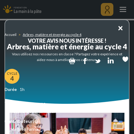
Arbres,
Aller
matière
au
Togg
et
contenu
navig
énergie
principal
Menu
×
au
utilisateu
cycle
Accueil
Arbres, matière et énergie au cycle 4
4
VOTRE AVIS NOUS INTÉRESSE !
Arbres, matière et énergie au cycle 4
Vous utilisez nos ressources en classe ? Partagez votre expérience et
Print
Facebook
Twitter
Linked
aidez-nous à améliorer nos contenus.
CYCLE
4
Durée
1h
Type de ressources
Tutoriel d'autoformation
Contributeur(s)
Mathieu Farina