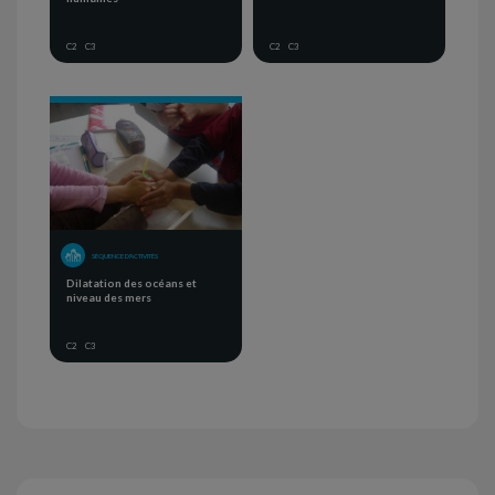
C2
C3
C2
C3
SÉQUENCE D'ACTIVITÉS
Dilatation des océans et
niveau des mers
C2
C3