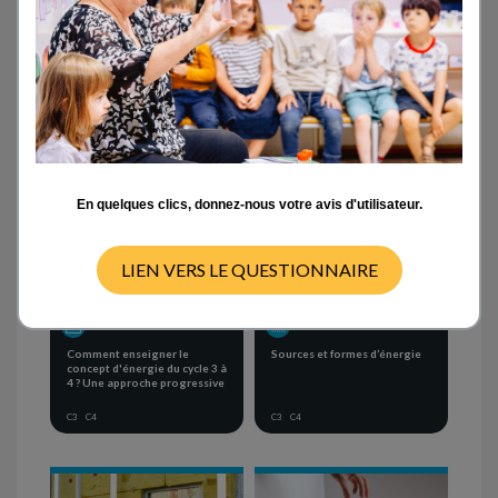
Activités en classe
- TOUT -
CYCLE 1
CYCLE 2
CYCLE 3
CYCLE 4
En quelques clics, donnez-nous votre avis d'utilisateur.
LIEN VERS LE QUESTIONNAIRE
PROJET THÉMATIQUE
SÉQUENCE D'ACTIVITÉS
Comment enseigner le
Sources et formes d’énergie
concept d'énergie du cycle 3 à
4 ? Une approche progressive
C3
C4
C3
C4