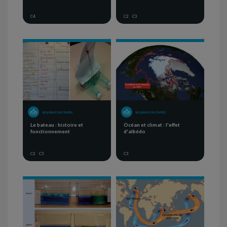
C4
C2
C3
SÉQUENCE D'ACTIVITÉS
SÉQUENCE D'ACTIVITÉS
Le bateau : histoire et
Océan et climat : l'effet
fonctionnement
d'albédo
C2
C3
C3