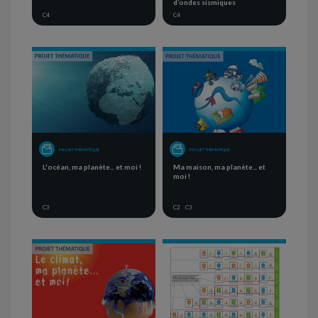
d’ondes sismiques
C4
C4
PROJET THÉMATIQUE
PROJET THÉMATIQUE
L'océan, ma planète... et moi !
Ma maison, ma planète... et
moi !
C3
C2
C3