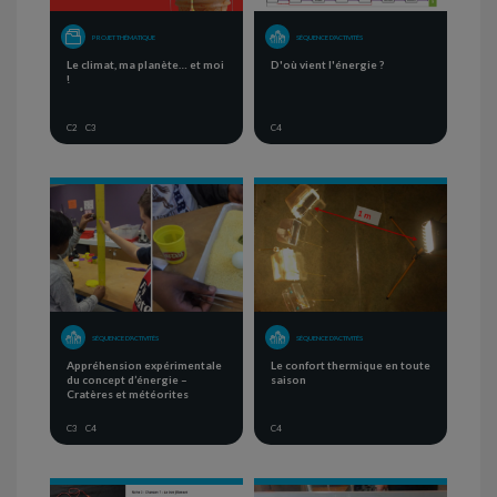
PROJET THÉMATIQUE
SÉQUENCE D'ACTIVITÉS
Le climat, ma planète… et moi
D'où vient l'énergie ?
!
C2
C3
C4
SÉQUENCE D'ACTIVITÉS
SÉQUENCE D'ACTIVITÉS
Appréhension expérimentale
Le confort thermique en toute
du concept d’énergie –
saison
Cratères et météorites
C3
C4
C4