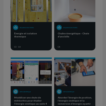
SÉQUENCE D'ACTIVITÉS
SÉQUENCE D'ACTIVITÉS
Énergie et isolation
Chaîne énergétique - Chute
thermique
d’une bille
C3
C4
C4
DÉFI SCIENTIFIQUE
DÉFI SCIENTIFIQUE
Modéliser une chute de
Aborder l’énergie de position,
météorites pour étudier
l’énergie cinétique et la
l’énergie cinétique au cycle 4
conversion d’énergie à partir