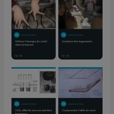
SÉQUENCE D'ACTIVITÉS
SÉQUENCE D'ACTIVITÉS
Utiliser l'énergie du soleil
Isolation des logements
dans la maison
C2
C3
C2
C3
SÉQUENCE D'ACTIVITÉS
SÉQUENCE D'ACTIVITÉS
CO2, effet de serre et activités
Comprendre l'effet de serre
humaines