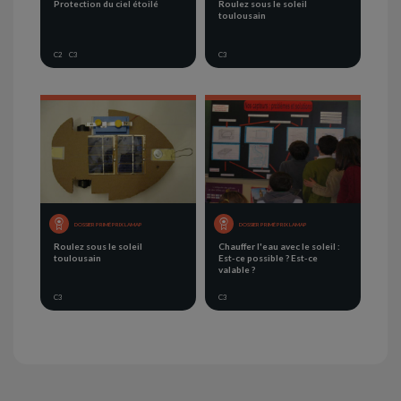
Protection du ciel étoilé
Roulez sous le soleil
toulousain
C2
C3
C3
DOSSIER PRIMÉ PRIX LAMAP
DOSSIER PRIMÉ PRIX LAMAP
Roulez sous le soleil
Chauffer l'eau avec le soleil :
toulousain
Est-ce possible ? Est-ce
valable ?
C3
C3