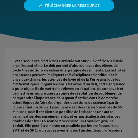
TÉLÉCHARGER LA RESSOURCE
Cette séquence d'activités s'articule autour d'un défi lié à la survie
en milieu extrême. Le défi permet d'aborder avec des élèves de
cycle 4 les notions de valeur énergétique des aliments. Les activités
proposées peuvent impliquer trois disciplines scientifiques : la
physique-chimie, les sciences de la vie et de la Terre ainsi que les
mathématiques. Organisée sous la forme d’un défi, cette séquence
a pour objectifs de mettre les élèves en situation : de concevoir et
de mettre en œuvre une stratégie de résolution de problème ; de
comprendre l’importance de la quantification dans la démarche
scientifique ; de faire émerger des questions de science à partir
d’une situation de vie. La séquence est décrite en 5 séances de 55
minutes, mais il est bien sûr possible de l’adapter à une autre
organisation des enseignements, et en particulier à des séances
doubles de 1h50. La séance 2 nécessite un travail en groupe
réduit. Elle peut être menée en parallèle par les professeurs de
SVT et de SPC, ou successivement par l’un des deux professeurs.