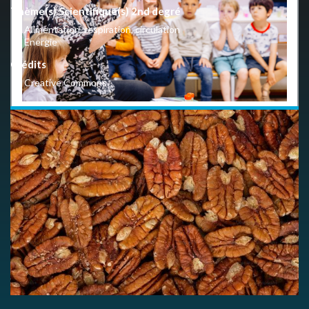
Thème(s) Scientifique(s) 2nd degré
Alimentation, respiration, circulation
Energie
Crédits
Creative Commons
En quelques clics, donnez-nous votre avis d'utilisateur.
LIEN VERS LE QUESTIONNAIRE