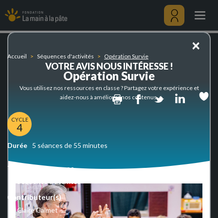
Opération
Aller
Survie
au
Togg
contenu
navig
principal
Menu
×
utilisateu
Accueil
Séquences d'activités
Opération Survie
VOTRE AVIS NOUS INTÉRESSE !
Opération Survie
Vous utilisez nos ressources en classe ? Partagez votre expérience et
Print
Facebook
Twitter
Linked
aidez-nous à améliorer nos contenus.
CYCLE
4
Durée
5 séances de 55 minutes
Type de ressources
Séquence d'activités
Contributeur(s)
Claire Calmet