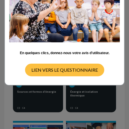
Activités en classe
- ANY -
CYCLE 1
CYCLE 2
CYCLE 3
CYCLE 4
En quelques clics, donnez-nous votre avis d'utilisateur.
LIEN VERS LE QUESTIONNAIRE
SEQUENCE OF ACTIVITIES
SEQUENCE OF ACTIVITIES
Sources et formes d’énergie
Énergie et isolation
thermique
C3
C4
C3
C4