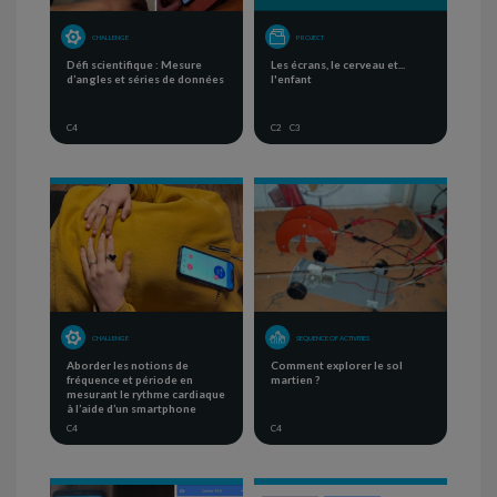
CHALLENGE
PROJECT
Défi scientifique : Mesure
Les écrans, le cerveau et...
d’angles et séries de données
l'enfant
C4
C2
C3
CHALLENGE
SEQUENCE OF ACTIVITIES
Aborder les notions de
Comment explorer le sol
fréquence et période en
martien ?
mesurant le rythme cardiaque
à l’aide d’un smartphone
C4
C4