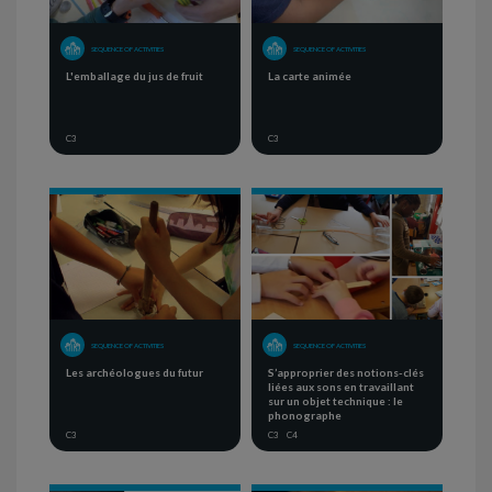
SEQUENCE OF ACTIVITIES
SEQUENCE OF ACTIVITIES
L'emballage du jus de fruit
La carte animée
C3
C3
SEQUENCE OF ACTIVITIES
SEQUENCE OF ACTIVITIES
Les archéologues du futur
S’approprier des notions-clés
liées aux sons en travaillant
sur un objet technique : le
phonographe
C3
C3
C4