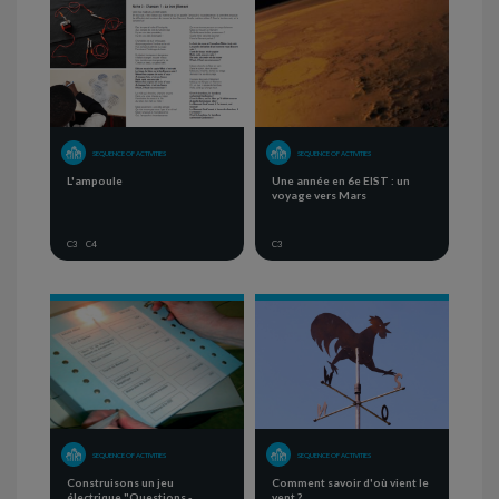
SEQUENCE OF ACTIVITIES
SEQUENCE OF ACTIVITIES
L'ampoule
Une année en 6e EIST : un
voyage vers Mars
C3
C4
C3
SEQUENCE OF ACTIVITIES
SEQUENCE OF ACTIVITIES
Construisons un jeu
Comment savoir d'où vient le
électrique "Questions -
vent ?