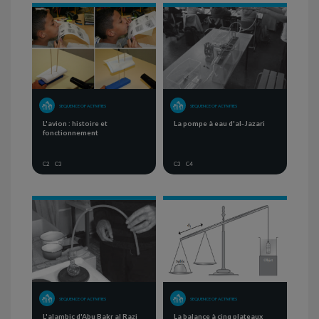
SEQUENCE OF ACTIVITIES
SEQUENCE OF ACTIVITIES
L'avion : histoire et
La pompe à eau d'al-Jazari
fonctionnement
C2
C3
C3
C4
SEQUENCE OF ACTIVITIES
SEQUENCE OF ACTIVITIES
L'alambic d'Abu Bakr al Razi
La balance à cinq plateaux