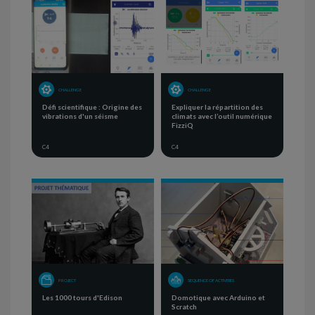
CHALLENGE
CHALLENGE
Défi scientifique : Origine des
Expliquer la répartition des
vibrations d'un séisme
climats avec l’outil numérique
FizziQ
C4
C4
PROJECT
SEQUENCE OF ACTIVITIES
Les 1000 tours d'Edison
Domotique avec Arduino et
Scratch