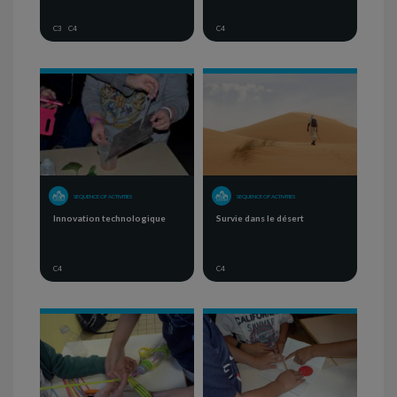
C3
C4
C4
SEQUENCE OF ACTIVITIES
SEQUENCE OF ACTIVITIES
Innovation technologique
Survie dans le désert
C4
C4