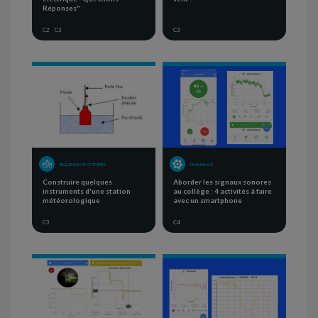
Réponses"
C2
C3
C3
SEQUENCE OF ACTIVITIES
CHALLENGE
Construire quelques
Aborder les signaux sonores
instruments d'une station
au collège : 4 activités à faire
météorologique
avec un smartphone
C3
C4