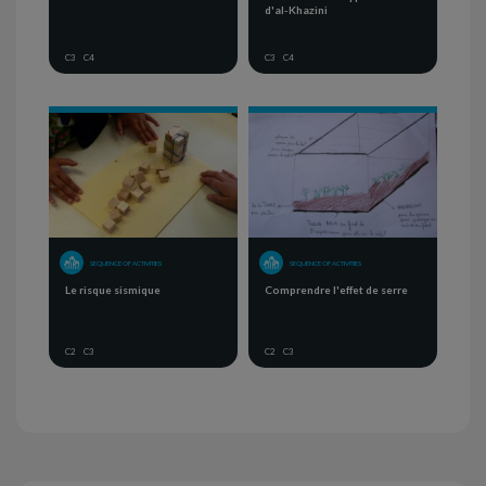
d'al-Khazini
C3
C4
C3
C4
SEQUENCE OF ACTIVITIES
SEQUENCE OF ACTIVITIES
Le risque sismique
Comprendre l'effet de serre
C2
C3
C2
C3