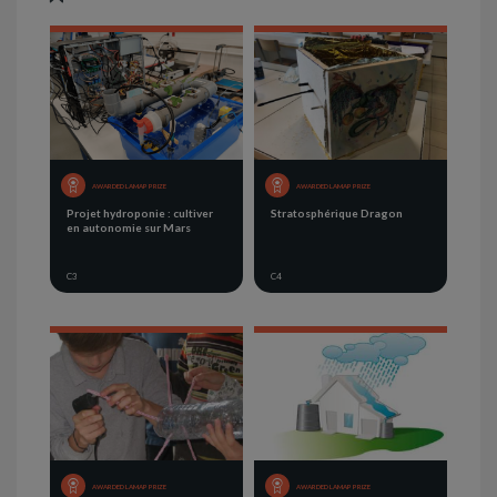
AWARDED LAMAP PRIZE
AWARDED LAMAP PRIZE
Projet hydroponie : cultiver
Stratosphérique Dragon
en autonomie sur Mars
C3
C4
AWARDED LAMAP PRIZE
AWARDED LAMAP PRIZE