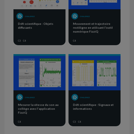
CHALLENGE
CHALLENGE
Défi scientifique : Objets
Mouvement et trajectoire
diffusants
rectiligne en utilisant l’outil
numérique FizziQ
C3
C4
C4
CHALLENGE
CHALLENGE
Mesurer la vitesse du son au
Défi scientifique : Signaux et
collège avec l'application
informations
FizziQ
C4
C3
C4