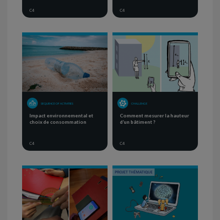
C4
C4
SEQUENCE OF ACTIVITIES
CHALLENGE
Impact environnemental et
Comment mesurer la hauteur
choix de consommation
d’un bâtiment ?
C4
C4