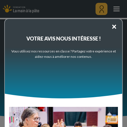
Our
Skip
international
to
Togg
action
main
navig
content
Menu
×
utilisateu
Home
Our international action
VOTRE AVIS NOUS INTÉRESSE !
Our international action
Vous utilisez nos ressources en classe ? Partagez votre expérience et
aidez-nous à améliorer nos contenus.