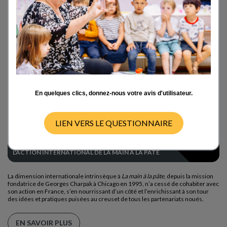
Présentation de l'action
international
En quelques clics, donnez-nous votre avis d'utilisateur.
LIEN VERS LE QUESTIONNAIRE
L'ACTION INTERNATIONAL DE LA MAIN À LA PÂTE
La dimension internationale intrinsèque à
La main à la pâte
, depuis la mission
fondatrice de Georges Charpak à Chicago en 1995, n’a cessé de cohabiter avec
son action en France, s’en nourrissant d’un côté et l’enrichissant à son tour
des idées et pratiques puisées au creuset de tous les partenariats noués.
EN SAVOIR PLUS