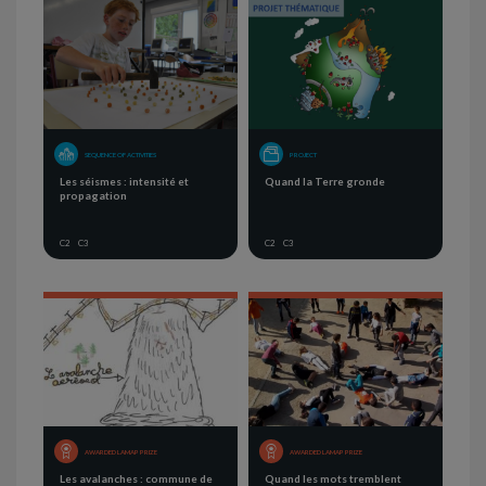
SEQUENCE OF ACTIVITIES
PROJECT
Les séismes : intensité et
Quand la Terre gronde
propagation
C2
C3
C2
C3
AWARDED LAMAP PRIZE
AWARDED LAMAP PRIZE
Les avalanches : commune de
Quand les mots tremblent