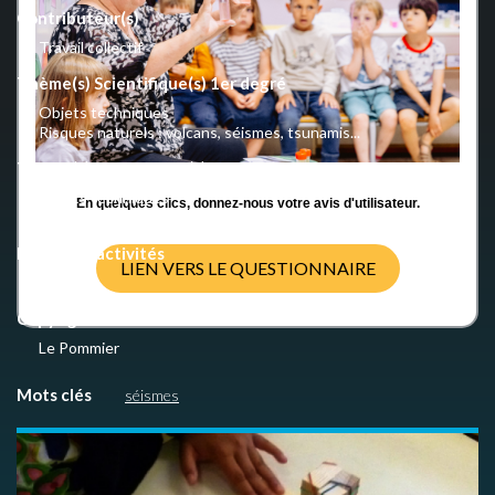
Contributeur(s)
Travail collectif
Thème(s) Scientifique(s) 1er degré
Objets techniques
Risques naturels : volcans, séismes, tsunamis...
Thème(s) Scientifique(s) 2nd degré
Objets techniques
En quelques clics, donnez-nous votre avis d'utilisateur.
Risques naturels : volcans, séismes, tsunamis...
Nombre d'activités
LIEN VERS LE QUESTIONNAIRE
4
Copyright
Le Pommier
Mots clés
séismes