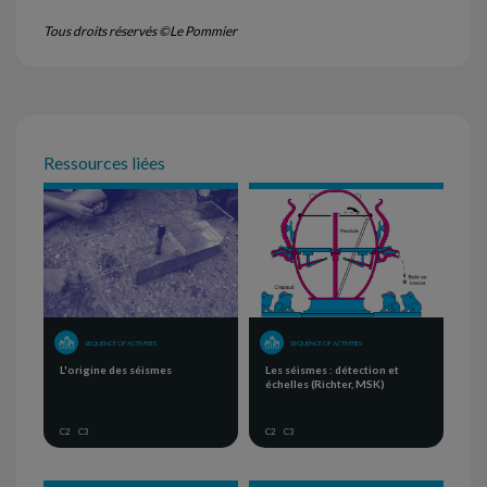
Tous droits réservés ©Le Pommier
Ressources liées
SEQUENCE OF ACTIVITIES
SEQUENCE OF ACTIVITIES
L'origine des séismes
Les séismes : détection et
échelles (Richter, MSK)
C2
C3
C2
C3