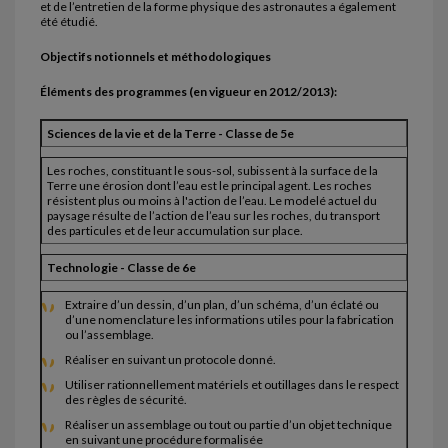
et de l’entretien de la forme physique des astronautes a également
été étudié.
Objectifs notionnels et méthodologiques
Éléments des programmes (en vigueur en 2012/2013):
Sciences de la vie et de la Terre - Classe de 5e
Les roches, constituant le sous-sol, subissent à la surface de la
Terre une érosion dont l’eau est le principal agent. Les roches
résistent plus ou moins à l'action de l’eau. Le modelé actuel du
paysage résulte de l’action de l’eau sur les roches, du transport
des particules et de leur accumulation sur place.
Technologie - Classe de 6e
Extraire d’un dessin, d’un plan, d’un schéma, d’un éclaté ou
d’une nomenclature les informations utiles pour la fabrication
ou l’assemblage.
Réaliser en suivant un protocole donné.
Utiliser rationnellement matériels et outillages dans le respect
des règles de sécurité.
Réaliser un assemblage ou tout ou partie d’un objet technique
en suivant une procédure formalisée