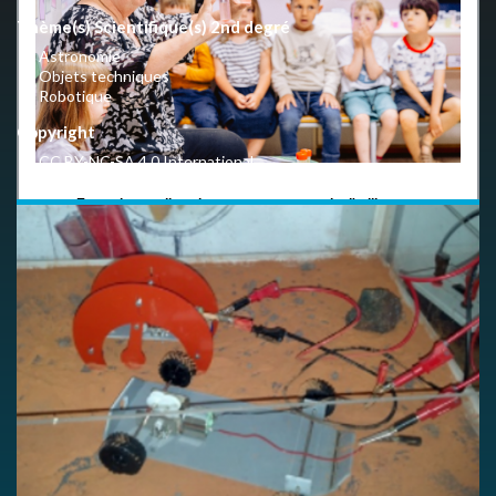
Thème(s) Scientifique(s) 2nd degré
Astronomie
Objets techniques
Robotique
Copyright
CC BY-NC-SA 4.0 International
En quelques clics, donnez-nous votre avis d'utilisateur.
LIEN VERS LE QUESTIONNAIRE