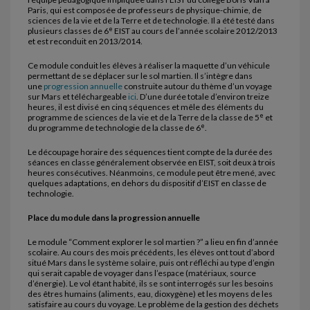
Paris, qui est composée de professeurs de physique-chimie, de
sciences de la vie et de la Terre et de technologie. Il a été testé dans
e
plusieurs classes de 6
EIST au cours de l’année scolaire 2012/2013
et est reconduit en 2013/2014.
Ce module conduit les élèves à réaliser la maquette d’un véhicule
permettant de se déplacer sur le sol martien. Il s’intègre dans
une
progression annuelle
construite autour du thème d’un voyage
sur Mars et téléchargeable
ici
. D’une durée totale d’environ treize
heures, il est divisé en cinq séquences et mêle des éléments du
e
programme de sciences de la vie et de la Terre de la classe de 5
et
e
du programme de technologie de la classe de 6
.
Le découpage horaire des séquences tient compte de la durée des
séances en classe généralement observée en EIST, soit deux à trois
heures consécutives. Néanmoins, ce module peut être mené, avec
quelques adaptations, en dehors du dispositif d’EIST en classe de
technologie.
Place du module dans la progression annuelle
Le module “Comment explorer le sol martien ?” a lieu en fin d’année
scolaire. Au cours des mois précédents, les élèves ont tout d’abord
situé Mars dans le système solaire, puis ont réfléchi au type d’engin
qui serait capable de voyager dans l’espace (matériaux, source
d’énergie). Le vol étant habité, ils se sont interrogés sur les besoins
des êtres humains (aliments, eau, dioxygène) et les moyens de les
satisfaire au cours du voyage. Le problème de la gestion des déchets