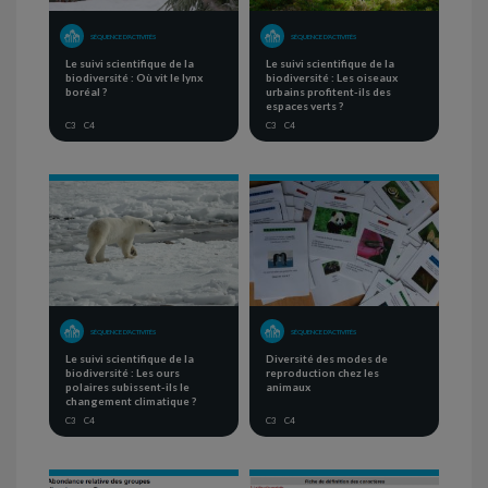
SÉQUENCE D'ACTIVITÉS
SÉQUENCE D'ACTIVITÉS
Le suivi scientifique de la
Le suivi scientifique de la
biodiversité : Où vit le lynx
biodiversité : Les oiseaux
boréal ?
urbains profitent-ils des
espaces verts ?
C3
C4
C3
C4
SÉQUENCE D'ACTIVITÉS
SÉQUENCE D'ACTIVITÉS
Le suivi scientifique de la
Diversité des modes de
biodiversité : Les ours
reproduction chez les
polaires subissent-ils le
animaux
changement climatique ?
C3
C4
C3
C4