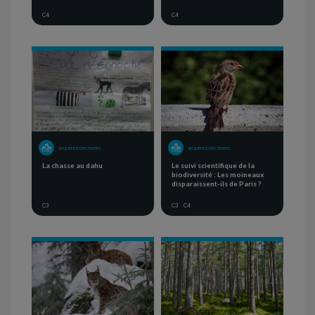
C4
C4
SÉQUENCE D'ACTIVITÉS
SÉQUENCE D'ACTIVITÉS
La chasse au dahu
Le suivi scientifique de la
biodiversité : Les moineaux
disparaissent-ils de Paris ?
C3
C3
C4