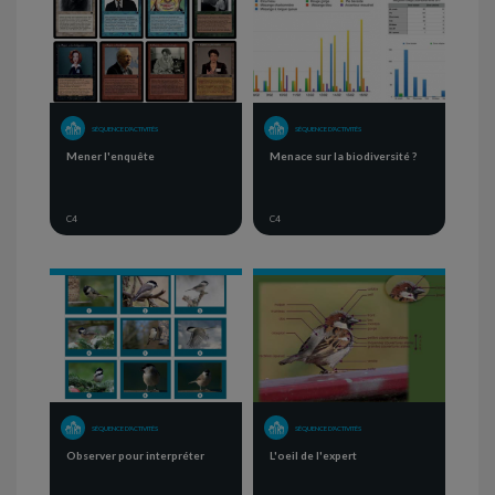
SÉQUENCE D'ACTIVITÉS
SÉQUENCE D'ACTIVITÉS
Mener l'enquête
Menace sur la biodiversité ?
C4
C4
SÉQUENCE D'ACTIVITÉS
SÉQUENCE D'ACTIVITÉS
Observer pour interpréter
L'oeil de l'expert