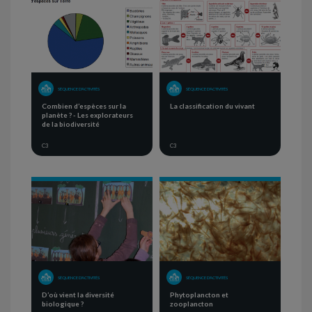
SÉQUENCE D'ACTIVITÉS
SÉQUENCE D'ACTIVITÉS
Combien d’espèces sur la
La classification du vivant
planète ? - Les explorateurs
de la biodiversité
C3
C3
SÉQUENCE D'ACTIVITÉS
SÉQUENCE D'ACTIVITÉS
D’où vient la diversité
Phytoplancton et
biologique ?
zooplancton