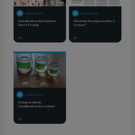
SÉQUENCE D'ACTIVITÉS
SÉQUENCE D'ACTIVITÉS
Classification des espèces
Où vivent les espèces liées à
liées à l'océan
l'océan ?
C3
C3
SÉQUENCE D'ACTIVITÉS
Océan et climat :
l'acidification des océans
C3