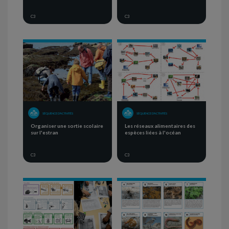
C3
C3
SÉQUENCE D'ACTIVITÉS
SÉQUENCE D'ACTIVITÉS
Organiser une sortie scolaire
Les réseaux alimentaires des
sur l'estran
espèces liées à l'océan
C3
C3