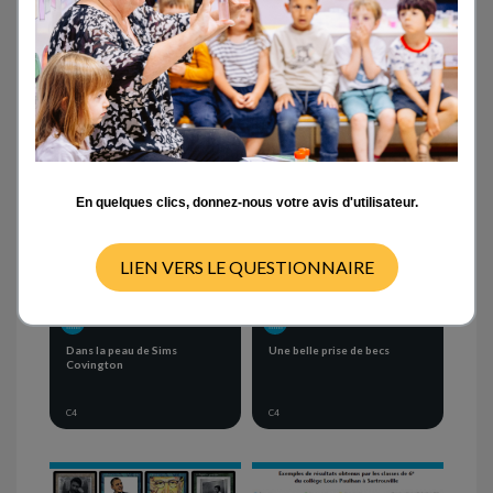
Activités en classe
- TOUT -
CYCLE 1
CYCLE 2
CYCLE 3
CYCLE 4
En quelques clics, donnez-nous votre avis d'utilisateur.
LIEN VERS LE QUESTIONNAIRE
SÉQUENCE D'ACTIVITÉS
SÉQUENCE D'ACTIVITÉS
Dans la peau de Sims
Une belle prise de becs
Covington
C4
C4