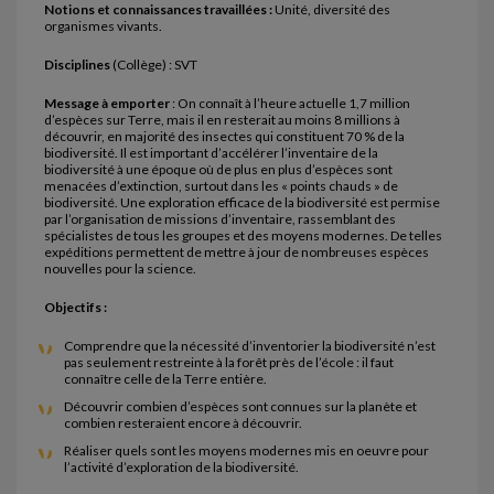
Notions et connaissances travaillées :
Unité, diversité des
organismes vivants.
Disciplines
(Collège) : SVT
Message à emporter
: On connaît à l’heure actuelle 1,7 million
d’espèces sur Terre, mais il en resterait au moins 8 millions à
découvrir, en majorité des insectes qui constituent 70 % de la
biodiversité. Il est important d’accélérer l’inventaire de la
biodiversité à une époque où de plus en plus d’espèces sont
menacées d’extinction, surtout dans les « points chauds » de
biodiversité. Une exploration efficace de la biodiversité est permise
par l’organisation de missions d’inventaire, rassemblant des
spécialistes de tous les groupes et des moyens modernes. De telles
expéditions permettent de mettre à jour de nombreuses espèces
nouvelles pour la science.
Objectifs :
Comprendre que la nécessité d’inventorier la biodiversité n’est
pas seulement restreinte à la forêt près de l’école : il faut
connaître celle de la Terre entière.
Découvrir combien d’espèces sont connues sur la planète et
combien resteraient encore à découvrir.
Réaliser quels sont les moyens modernes mis en oeuvre pour
l’activité d’exploration de la biodiversité.