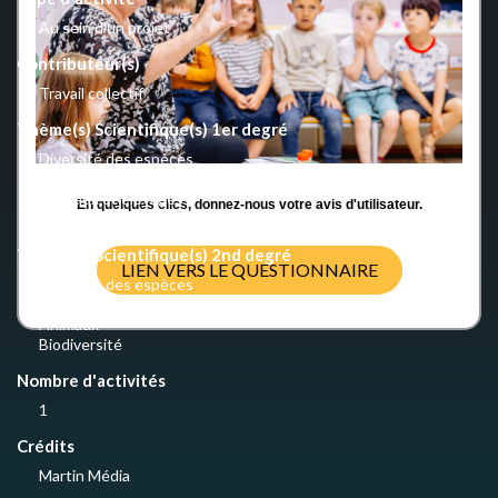
Au sein d'un projet
Contributeur(s)
Travail collectif
Thème(s) Scientifique(s) 1er degré
Diversité des espèces
Végétaux
Animaux et élevages
En quelques clics, donnez-nous votre avis d'utilisateur.
Biodiversité
Thème(s) Scientifique(s) 2nd degré
LIEN VERS LE QUESTIONNAIRE
Diversité des espèces
Végétaux
Animaux
Biodiversité
Nombre d'activités
1
Crédits
Martin Média