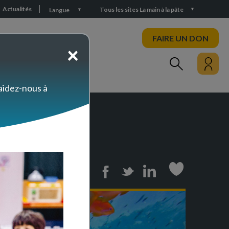
Actualités
Tous les sites La main à la pâte
Langue
FAIRE UN DON
×
PARTICIPEZ
 aidez-nous à
Print
Facebook
Twitter
Linkedin