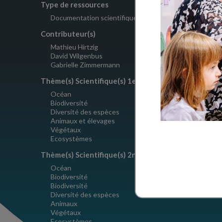
Type de ressources
Crédits
Documentation scientifique
Le Pommi
Contributeur(s)
Mathieu Hirtzig
David Wilgenbus
Gabrielle Zimmermann
Thème(s) Scientifique(s) 1er degré
Océan
Biodiversité
Diversité des espèces
Animaux et élevages
Végétaux
Ecosystèmes
Thème(s) Scientifique(s) 2nd degré
Océan
Biodiversité
Biodiversité
Diversité des espèces
Animaux
Végétaux
Ecosystèmes