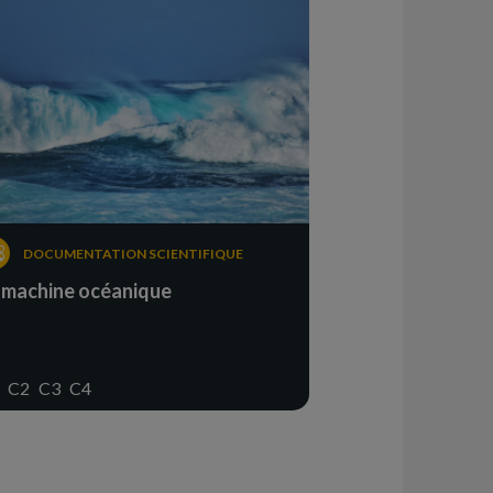
DOCUMENTATION SCIENTIFIQUE
 machine océanique
C2
C3
C4