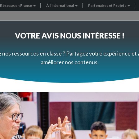
Réseaux en France
À l’international
Partenaires et Projets
VOTRE AVIS NOUS INTÉRESSE !
FORMEZ-VOUS À VOTRE RYTHME
PRÈS DE CHEZ VOUS
z nos ressources en classe ? Partagez votre expérience et
améliorer nos contenus.
L’océan, milieu de vie