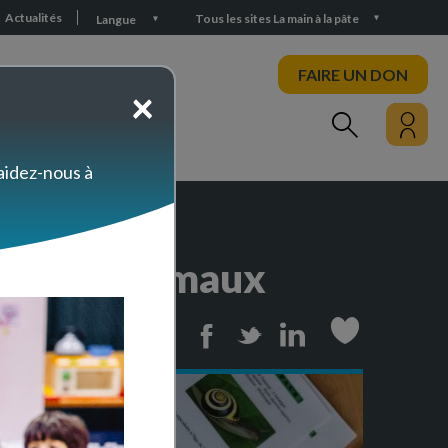
Actualités
Tous les sites La main à la pâte
Langue
FAIRE UN DON
×
PARTICIPEZ
 aidez-nous à
hez les animaux
Print
Facebook
Twitter
Linkedin