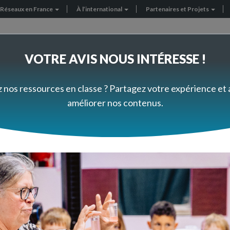
Réseaux en France
À l’international
Partenaires et Projets
VOTRE AVIS NOUS INTÉRESSE !
FORMEZ-VOUS À VOTRE RYTHME
PRÈS DE CHEZ VOUS
z nos ressources en classe ? Partagez votre expérience et
améliorer nos contenus.
uction chez les animaux
modes de reproduction c