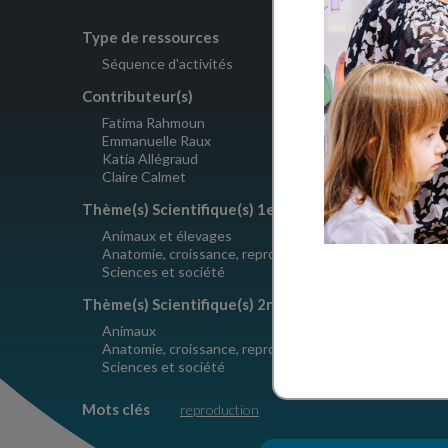
Type de ressources
Nombre d'a
Séquence d'activités
4
Contributeur(s)
Crédits
Fatima Rahmoun
Creative
Emmanuelle Raux
Katia Allégraud
Claire Calmet
Thème(s) Scientifique(s) 1er degré
Animaux et élevages
Anatomie, croissance, reproduction
Sciences et société
Thème(s) Scientifique(s) 2nd degré
Animaux
Anatomie, croissance, reproduction
Sciences et société
Mots clés
reproduction