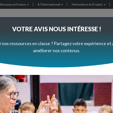
Réseaux en France
À l’international
Partenaires et Projets
VOTRE AVIS NOUS INTÉRESSE !
FORMEZ-VOUS À VOTRE RYTHME
PRÈS DE CHEZ VOUS
z nos ressources en classe ? Partagez votre expérience et
améliorer nos contenus.
ogiques
Technologie
Transports et écomobilité
Transports et écomobilit
s pour vous aider à travailler avec vos é