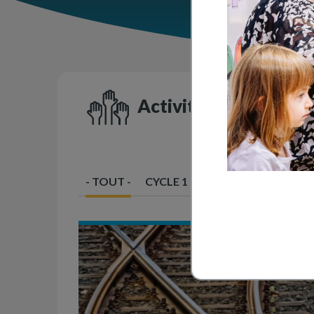
Activités en classe
- TOUT -
CYCLE 1
CYCLE 2
CYCLE 3