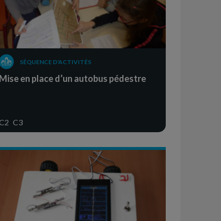
SÉQUENCE D'ACTIVITÉS
Mise en place d’un autobus pédestre
C2
C3