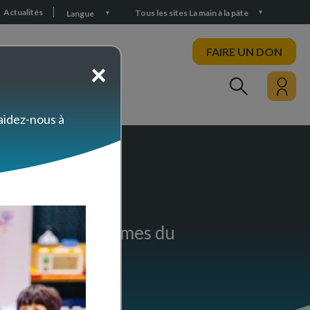
Actualités
Tous les sites La main à la pâte
Langue
FAIRE UN DON
×
PARTICIPEZ
 aidez-nous à
é
lèves sur les thèmes du