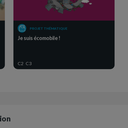
PROJET THÉMATIQUE
Je suis écomobile !
C2
C3
ion