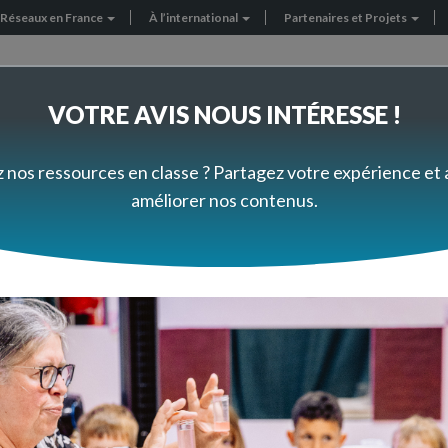
Réseaux en France
À l’international
Partenaires et Projets
VOTRE AVIS NOUS INTÉRESSE !
FORMEZ-VOUS À VOTRE RYTHME
PRÈS DE CHEZ VOUS
z nos ressources en classe ? Partagez votre expérience et
améliorer nos contenus.
ogiques
Technologie
Objets techniques
Objets techniques
os ressources pédagogiques du premier d
n classe sur la thématique "Objets techn