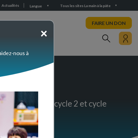
Actualités
Tous les sites La main à la pâte
Langue
FAIRE UN DON
×
PARTICIPEZ
 aidez-nous à
egré (cycle 1, cycle 2 et cycle
ologiques".