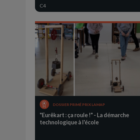
C4
DOSSIER PRIMÉ PRIX LAMAP
"Eurêkart : ça roule !" - La démarche
technologique à l'école