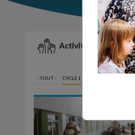
Activités en classe
- TOUT -
CYCLE 1
CYCLE 2
CYCLE 3