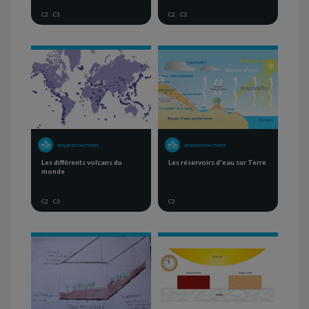
C2
C3
C2
C3
SÉQUENCE D'ACTIVITÉS
SÉQUENCE D'ACTIVITÉS
Les différents volcans du
Les réservoirs d'eau sur Terre
monde
C2
C3
C3