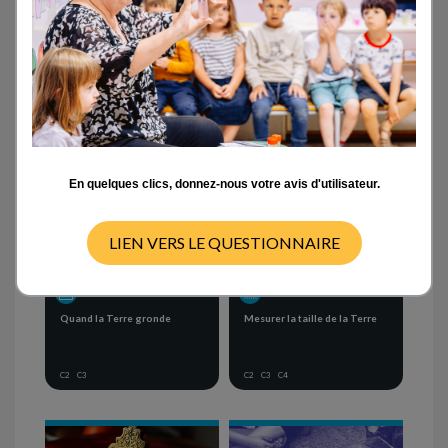
Activités en classe
- TOUT -
CYCLE 1
CYCLE 2
CYCLE 3
CYCLE 4
En quelques clics, donnez-nous votre avis d'utilisateur.
LIEN VERS LE QUESTIONNAIRE
PROJET THÉMATIQUE
SÉQUENCE D'ACTIVITÉS
Quand la Terre gronde
Mesurer la taille de la Terre
C2
C3
C2
C3
C4