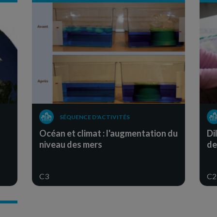
SÉQUENCE D'ACTIVITÉS
Océan et climat : l'augmentation du
Di
niveau des mers
de
C3
C2