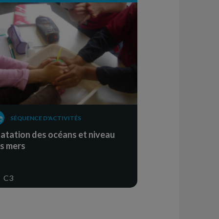
SÉQUENCE D'ACTIVITÉS
latation des océans et niveau
s mers
C3