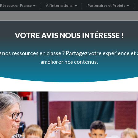
Réseaux en France
À l’international
Partenaires et Projets
VOTRE AVIS NOUS INTÉRESSE !
FORMEZ-VOUS À VOTRE RYTHME
PRÈS DE CHEZ VOUS
z nos ressources en classe ? Partagez votre expérience et
améliorer nos contenus.
ortance de la banquise
mpérature : l'importance 