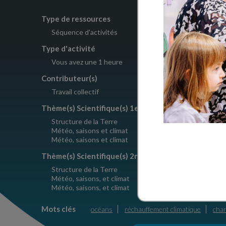
Type de ressources
Nombre d'a
Séquence d'activités
1
Type d'activité
Crédits
Vous avez une 1 heure
Le Pommi
Contributeur(s)
Travail collectif
Thème(s) Scientifique(s) 1er degré
Structure de la Terre
Météo, saisons et climat
Météo, saisons et climat
Thème(s) Scientifique(s) 2nd degré
Structure de la Terre
Météo, saisons, et climat
Météo, saisons, et climat
Mots clés
océans
réchauffement climatique
chan