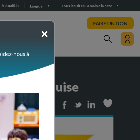
Actualités
Tous les sites La main à la pâte
Langue
FAIRE UN DON
×
PARTICIPEZ
 aidez-nous à
de la banquise
Print
Facebook
Twitter
Linkedin