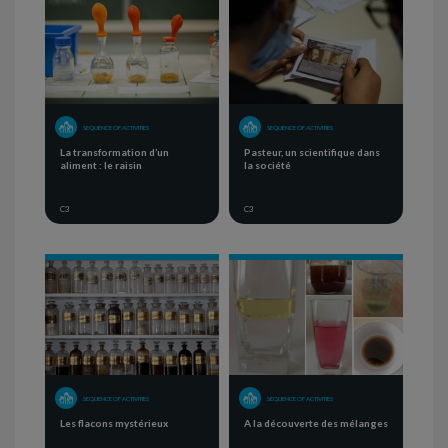
SEQUENCE OF ACTIVITIES
SEQUENCE OF ACTIVITIES
La transformation d’un
Pasteur, un scientifique dans
aliment : le raisin
la société
C3
C3
SEQUENCE OF ACTIVITIES
SEQUENCE OF ACTIVITIES
Les flacons mystérieux
A la découverte des mélanges