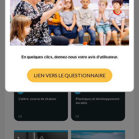
Activités en classe
- ANY -
CYCLE 1
CYCLE 2
CYCLE 3
CYCLE 4
En quelques clics, donnez-nous votre avis d'utilisateur.
LIEN VERS LE QUESTIONNAIRE
SEQUENCE OF ACTIVITIES
PROJECT
L’arbre, source de chaleur
Plastiques et développement
durable
C4
C4