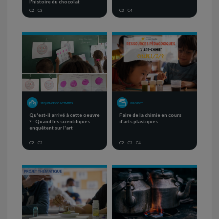
l'histoire du chocolat
C2
C3
C3
C4
SEQUENCE OF ACTIVITIES
PROJECT
Qu'est-il arrivé à cette oeuvre
Faire de la chimie en cours
? - Quand les scientifiques
d’arts plastiques
enquêtent sur l'art
C2
C3
C2
C3
C4