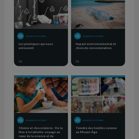
SEQUENCE OF ACTIVITIES
SEQUENCE OF ACTIVITIES
Les plastiques qui nous
Impact environnemental et
entourent
choix de consommation
C4
C4
SEQUENCE OF ACTIVITIES
SEQUENCE OF ACTIVITIES
Chimie et chocolaterie : De la
Teindre des textiles comme
fève à la tablette, voyage au
au Moyen Âge
cœur de la science et de