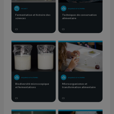
PROJECT
SEQUENCE OF ACTIVITIES
Fermentation et histoire des
Techniques de conservation
sciences
alimentaire
C3
C3
SEQUENCE OF ACTIVITIES
SEQUENCE OF ACTIVITIES
Biodiversité microscopique
Microorganismes et
et fermentations
transformation alimentaire
C3
C3