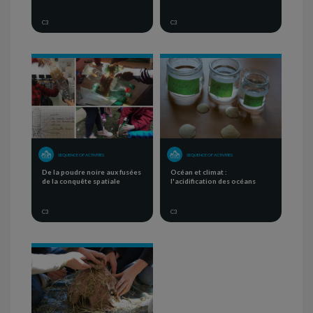
C3
C3
SEQUENCE OF ACTIVITIES
SEQUENCE OF ACTIVITIES
De la poudre noire aux fusées
Océan et climat :
de la conquête spatiale
l'acidification des océans
C3
C3