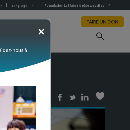
s
Foundation La Main à la pâte websites
Language
FAIRE UN DON
×
 aidez-nous à
 société
Print
Facebook
Twitter
Linkedin