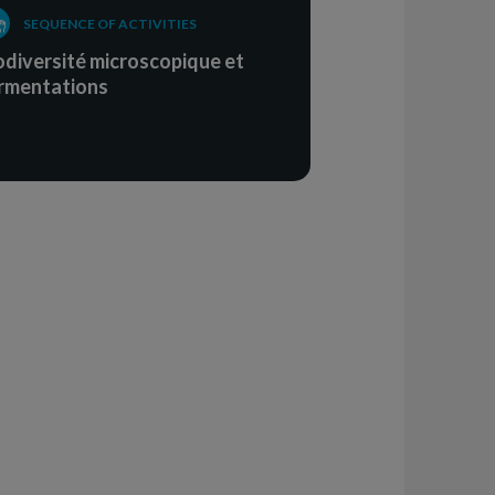
SEQUENCE OF ACTIVITIES
odiversité microscopique et
rmentations