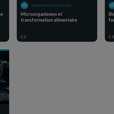
SEQUENCE OF ACTIVITIES
le
Microorganismes et
Bi
transformation alimentaire
fe
C3
C3