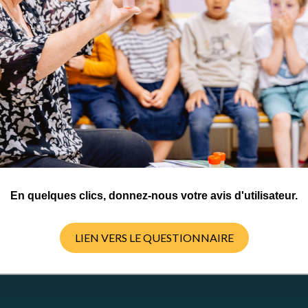
édagogique(s) 1er degré
et esprit critique
plinarité
édagogique(s) 2nd degré
et esprit critique
plinarité
ctivités
-SA 4.0 International
En quelques clics, donnez-nous votre avis d'utilisateur.
LIEN VERS LE QUESTIONNAIRE