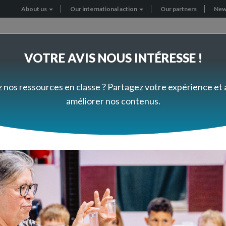
About us
Our international action
Our partners
New
Header
menu
VOTRE AVIS NOUS INTÉRESSE !
RNATIONAL PROJECTS
GET INVOLVED
z nos ressources en classe ? Partagez votre expérience et
améliorer nos contenus.
, un scientifique dans la