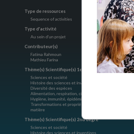
Type de ressources
Thème(s) p
Sequence of activities
Sciences 
Interdisci
Type d'activité
Thème(s) p
Au sein d'un projet
Sciences 
Contributeur(s)
Interdisci
Fatima Rahmoun
Nombre d'a
Mathieu Farina
1
Thème(s) Scientifique(s) 1er degré
Copyright
Sciences et société
Histoire des sciences et inventions
CC BY-NC
Diversité des espèces
Alimentation, respiration, circulation
Hygiène, immunité, épidémies
Transformations et propriétés de la
matière
Thème(s) Scientifique(s) 2nd degré
Sciences et société
Histoire des sciences et inventions