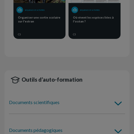
SEQUENCE OF ACTIVITIES
SEQUENCE OF ACTIVITIES
Organiser une sortie scolaire
Où vivent les espèces liées à
sur l'estran
l'océan ?
C3
C3
Outils d’auto-formation
Documents scientifiques
Documents pédagogiques