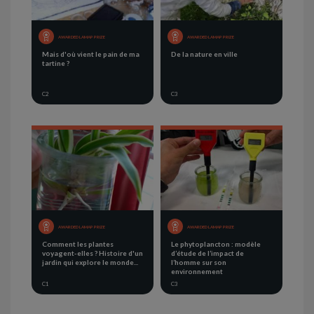
AWARDED LAMAP PRIZE
AWARDED LAMAP PRIZE
Mais d'où vient le pain de ma
De la nature en ville
tartine ?
C2
C3
AWARDED LAMAP PRIZE
AWARDED LAMAP PRIZE
Comment les plantes
Le phytoplancton : modèle
voyagent-elles ? Histoire d'un
d’étude de l’impact de
jardin qui explore le monde...
l’homme sur son
environnement
C1
C3