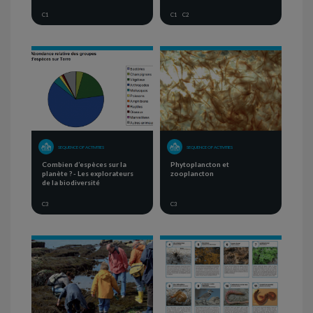
C1
C1
C2
SEQUENCE OF ACTIVITIES
SEQUENCE OF ACTIVITIES
Combien d’espèces sur la
Phytoplancton et
planète ? - Les explorateurs
zooplancton
de la biodiversité
C3
C3