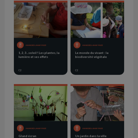
AWARDED LAMAP PRIZE
AWARDED LAMAP PRIZE
1, 2, 3...soleil ! Les plantes, la
Le monde du vivant : la
lumière et ses effets
biodiversité végétale
C2
C2
AWARDED LAMAP PRIZE
AWARDED LAMAP PRIZE
Gland écran
Un jardin dans la ville