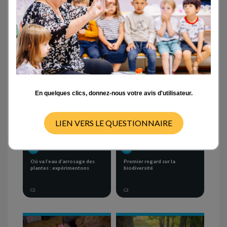
Activités en classe
- ANY -
CYCLE 1
CYCLE 2
CYCLE 3
CYCLE 4
En quelques clics, donnez-nous votre avis d'utilisateur.
LIEN VERS LE QUESTIONNAIRE
SEQUENCE OF ACTIVITIES
SEQUENCE OF ACTIVITIES
Où va l’eau d’arrosage des
Premier regard sur la
plantes : expérimentons
biodiversité
C2
C2