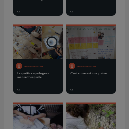
C3
C3
AWARDED LAMAP PRIZE
AWARDED LAMAP PRIZE
Les petits carpologues
C'est comment une graine
mènent l'enquête
C3
C1