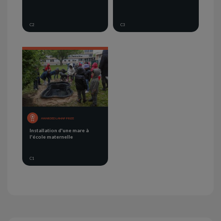
C2
C3
AWARDED LAMAP PRIZE
Installation d'une mare à
l'école maternelle
C1