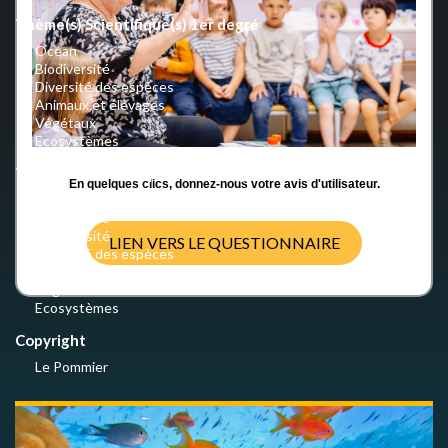
Thème(s) Scientifique(s) 1er degré
Océan
Biodiversité
Diversité des espèces
Animaux et élevages
Végétaux
Ecosystèmes
Thème(s) Scientifique(s) 2nd degré
En quelques clics, donnez-nous votre avis d'utilisateur.
Océan
Biodiversité
Biodiversité
LIEN VERS LE QUESTIONNAIRE
Diversité des espèces
Animaux
Végétaux
Ecosystèmes
Copyright
Le Pommier