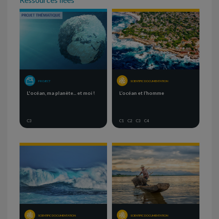
PROJECT
SCIENTIFIC DOCUMENTATION
L'océan, ma planète... et moi !
L’océan et l’homme
C3
C1
C2
C3
C4
SCIENTIFIC DOCUMENTATION
SCIENTIFIC DOCUMENTATION