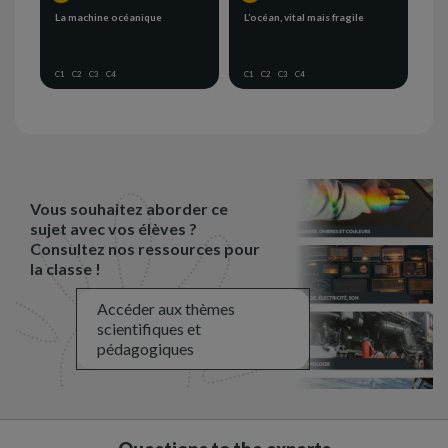
La machine océanique
L’océan, vital mais fragile
C1
C2
C3
C4
C1
C2
C3
C4
Vous souhaitez aborder ce
sujet avec vos élèves ?
Consultez nos ressources pour
la classe !
Accéder aux thèmes
scientifiques et
pédagogiques