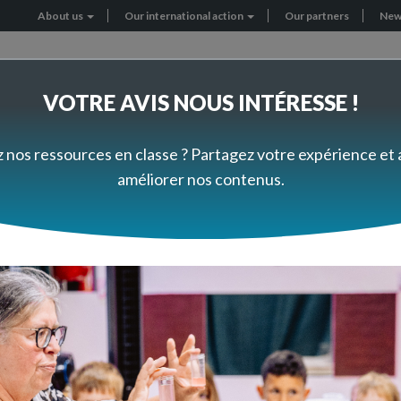
About us
Our international action
Our partners
New
Header
menu
VOTRE AVIS NOUS INTÉRESSE !
RNATIONAL PROJECTS
GET INVOLVED
z nos ressources en classe ? Partagez votre expérience et
améliorer nos contenus.
et germination - Billes de