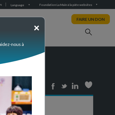
s
Foundation La Main à la pâte websites
Language
FAIRE UN DON
×
 aidez-nous à
 sciences
Print
Facebook
Twitter
Linkedin