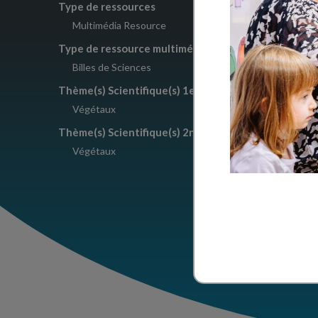
Type de ressources
Multimédia Resource
Type de ressource multimédia
Billes de Sciences
Thème(s) Scientifique(s) 1er degré
Végétaux
Thème(s) Scientifique(s) 2nd degré
Végétaux