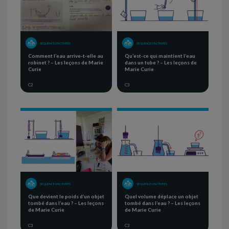
SÉQUENCE D'ACTIVITÉS
SÉQUENCE D'ACTIVITÉS
Comment l’eau arrive-t-elle au
Qu’est-ce qui maintient l’eau
robinet ? – Les leçons de Marie
dans un tube ? – Les leçons de
Curie
Marie Curie
C2
C3
SÉQUENCE D'ACTIVITÉS
SÉQUENCE D'ACTIVITÉS
Que devient le poids d’un objet
Quel volume déplace un objet
tombé dans l’eau ? – Les leçons
tombé dans l’eau ? – Les leçons
de Marie Curie
de Marie Curie
C3
C3