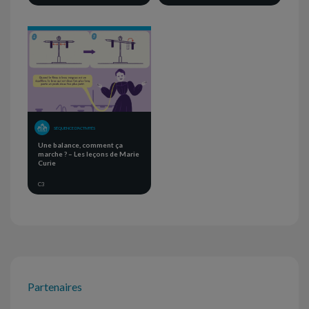
SÉQUENCE D'ACTIVITÉS
Une balance, comment ça
marche ? – Les leçons de Marie
Curie
C3
Partenaires