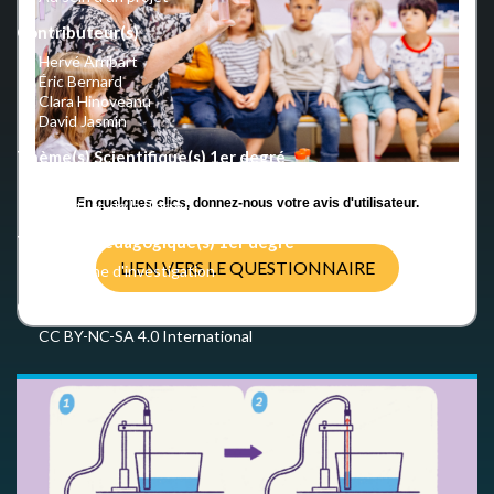
Contributeur(s)
Hervé Arribart
Éric Bernard
Clara Hinoveanu
David Jasmin
Thème(s) Scientifique(s) 1er degré
L'air
En quelques clics, donnez-nous votre avis d'utilisateur.
Structure de la Terre
Thème(s) pédagogique(s) 1er degré
LIEN VERS LE QUESTIONNAIRE
Démarche d'investigation
Crédits
CC BY-NC-SA 4.0 International