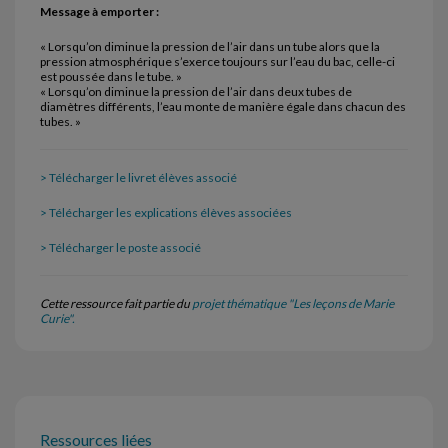
Message à emporter :
« Lorsqu’on diminue la pression de l’air dans un tube alors que la
pression atmosphérique s’exerce toujours sur l’eau du bac, celle-ci
est poussée dans le tube. »
« Lorsqu’on diminue la pression de l’air dans deux tubes de
diamètres différents, l’eau monte de manière égale dans chacun des
tubes. »
> Télécharger le livret élèves associé
> Télécharger les explications élèves associées
> Télécharger le poste associé
Cette ressource fait partie du
projet thématique "Les leçons de Marie
Curie".
Ressources liées