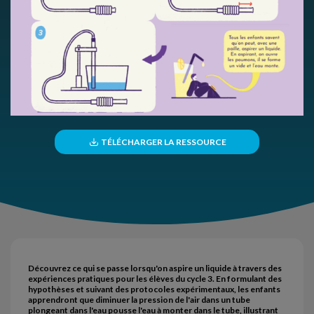
TÉLÉCHARGER LA RESSOURCE
Découvrez ce qui se passe lorsqu'on aspire un liquide à travers des
expériences pratiques pour les élèves du cycle 3. En formulant des
hypothèses et suivant des protocoles expérimentaux, les enfants
apprendront que diminuer la pression de l'air dans un tube
plongeant dans l'eau pousse l'eau à monter dans le tube, illustrant