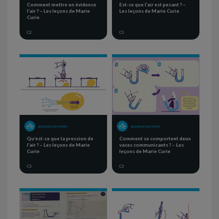
Comment mettre en évidence
Est-ce que l’air est pesant ? –
l’air ? – Les leçons de Marie
Les leçons de Marie Curie
Curie
C2
C3
SÉQUENCE D'ACTIVITÉS
SÉQUENCE D'ACTIVITÉS
Qu’est-ce que la pression de
Comment se comportent deux
l’air ? – Les leçons de Marie
vases communicants ? – Les
Curie
leçons de Marie Curie
C3
C3