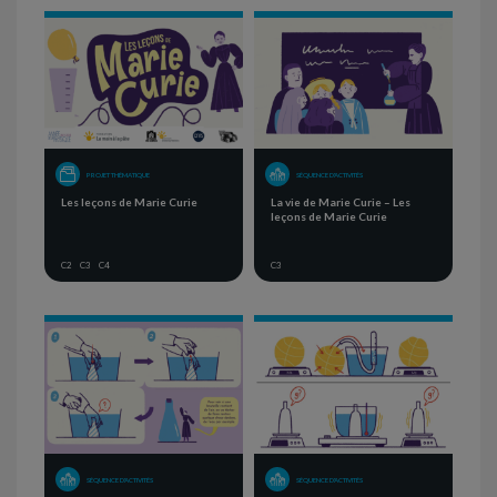
PROJET THÉMATIQUE
SÉQUENCE D'ACTIVITÉS
Les leçons de Marie Curie
La vie de Marie Curie – Les
leçons de Marie Curie
C2
C3
C4
C3
SÉQUENCE D'ACTIVITÉS
SÉQUENCE D'ACTIVITÉS