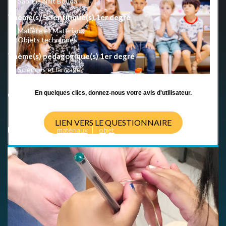
Sabrina Naït Bouda
Thème(s) Scientifique(s) 1er degré
Matière et Matériaux
Objets techniques
Thème(s) pédagogique(s) 1er degré
Sciences et langage
Démarche d'investigation
En quelques clics, donnez-nous votre avis d'utilisateur.
Crédits
Creative Commons
LIEN VERS LE QUESTIONNAIRE
Mots clés
matériaux
objet