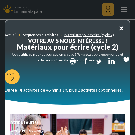
Matériaux
Aller
pour
au
Togg
écrire
contenu
navig
(cycle
principal
Menu
×
2)
utilisateu
Accueil
Séquences d'activités
Matériaux pour écrire (cycle 2)
VOTRE AVIS NOUS INTÉRESSE !
Matériaux pour écrire (cycle 2)
Vous utilisez nos ressources en classe ? Partagez votre expérience et
Print
Facebook
Twitter
Linked
aidez-nous à améliorer nos contenus.
CYCLE
2
Durée
4 activités de 45 min à 1h, plus 2 activités optionnelles.
Type de ressources
Séquence d'activités
Contributeur(s)
Evelyne Touchard