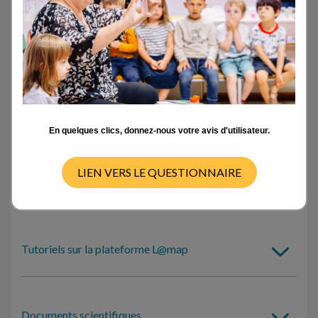
Activités en classe
- TOUT -
CYCLE 1
CYCLE 2
CYCLE 3
CYCLE 4
Pas de ressources disponibles pour ce cycle
En quelques clics, donnez-nous votre avis d'utilisateur.
LIEN VERS LE QUESTIONNAIRE
Outils d’auto-formation
Tutoriels sur la plateforme L@map
Documents scientifiques