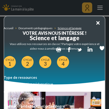
Science
Aller
et
au
Togg
langage
contenu
navig
principal
Menu
×
utilisateu
Accueil
Documents pédagogiques
Science et langage
VOTRE AVIS NOUS INTÉRESSE !
Science et langage
Vous utilisez nos ressources en classe ? Partagez votre expérience et
Print
Facebook
Twitter
Linked
aidez-nous à améliorer nos contenus.
CYCLE
CYCLE
CYCLE
CYCLE
1
2
3
4
Type de ressources
Documentation pédagogique
Contributeur(s)
Équipe La main à la pâte
Thème(s) pédagogique(s) 1er degré