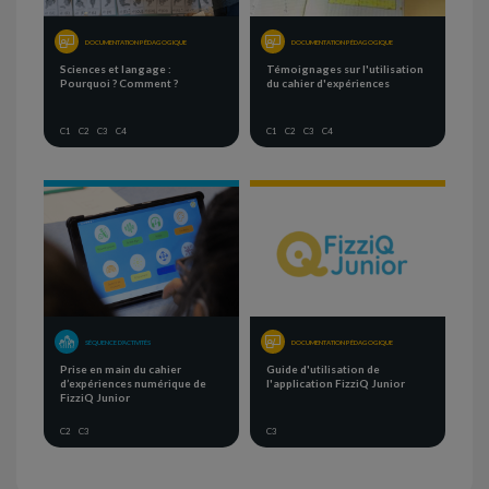
DOCUMENTATION PÉDAGOGIQUE
DOCUMENTATION PÉDAGOGIQUE
Sciences et langage :
Témoignages sur l'utilisation
Pourquoi ? Comment ?
du cahier d'expériences
C1
C2
C3
C4
C1
C2
C3
C4
SÉQUENCE D'ACTIVITÉS
DOCUMENTATION PÉDAGOGIQUE
Prise en main du cahier
Guide d'utilisation de
d’expériences numérique de
l'application FizziQ Junior
FizziQ Junior
C2
C3
C3