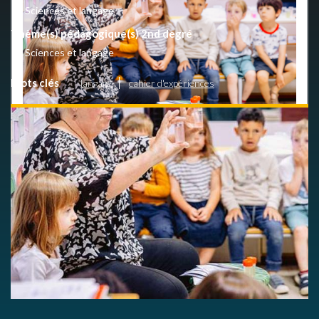
Sciences et langage
Thème(s) pédagogique(s) 2nd degré
Sciences et langage
Mots clés
langage
cahier d'expériences
En quelques clics, donnez-nous votre avis d'utilisateur.
LIEN VERS LE QUESTIONNAIRE