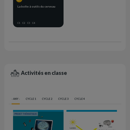
La boîte à outils du cerveau
C1
C2
C3
C4
Activités en classe
- ANY -
CYCLE 1
CYCLE 2
CYCLE 3
CYCLE 4