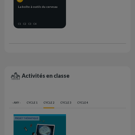
La boîte à outils du cerveau
C1
C2
C3
C4
Activités en classe
- ANY -
CYCLE 1
CYCLE 2
CYCLE 3
CYCLE 4