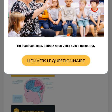
Outils d’auto-formation
Tutoriels sur la plateforme L@map
En quelques clics, donnez-nous votre avis d'utilisateur.
Documents scientifiques
LIEN VERS LE QUESTIONNAIRE
Documents pédagogiques
PEDAGOGICAL DOCUMENTATION