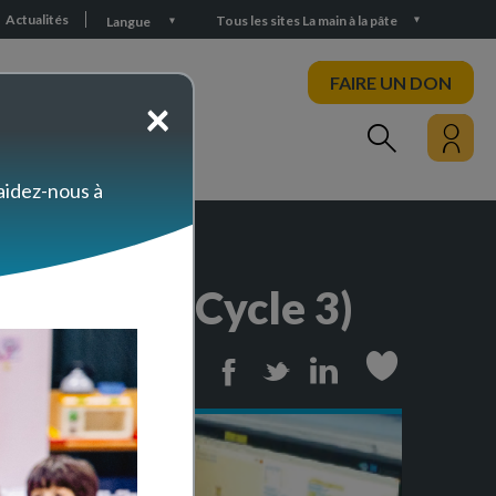
Actualités
Tous les sites La main à la pâte
Langue
FAIRE UN DON
×
PARTICIPEZ
 aidez-nous à
branchée (Cycle 3)
Print
Facebook
Twitter
Linkedin