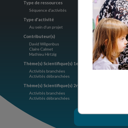
Type de ressources
Nombre d'a
Séquence d'activités
6 à 7 séa
Type d'activité
Crédits
Au sein d'un projet
Le Pommi
Contributeur(s)
David Wilgenbus
Claire Calmet
Mathieu Hirtzig
Thème(s) Scientifique(s) 1er degré
Activités branchées
Activités débranchées
Thème(s) Scientifique(s) 2nd degré
Activités branchées
Activités débranchées