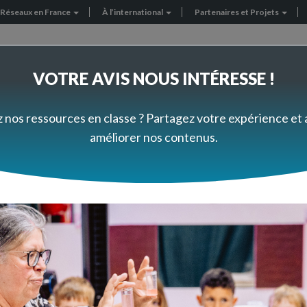
Réseaux en France
À l’international
Partenaires et Projets
VOTRE AVIS NOUS INTÉRESSE !
FORMEZ-VOUS À VOTRE RYTHME
PRÈS DE CHEZ VOUS
z nos ressources en classe ? Partagez votre expérience et
améliorer nos contenus.
orithmique branchée (Cycle 3)
cratch : algorithmique 