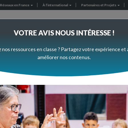
Réseaux en France
À l’international
Partenaires et Projets
VOTRE AVIS NOUS INTÉRESSE !
FORMEZ-VOUS À VOTRE RYTHME
PRÈS DE CHEZ VOUS
z nos ressources en classe ? Partagez votre expérience et
améliorer nos contenus.
ogiques
Sciences de la vie et de la Terre
Vivant et évolution
Evolution et cla
Evolution et classificatio
os ressources pédagogiques du second de
ces en classe sur la thématique "Evolutio