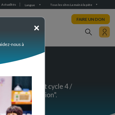
Actualités
Tous les sites La main à la pâte
Langue
FAIRE UN DON
×
PARTICIPEZ
 aidez-nous à
ssification
n
gré (cycle 3 et cycle 4 /
n et classification".