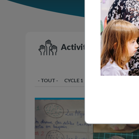
Activités en classe
- TOUT -
CYCLE 1
CYCLE 2
CYCLE 3