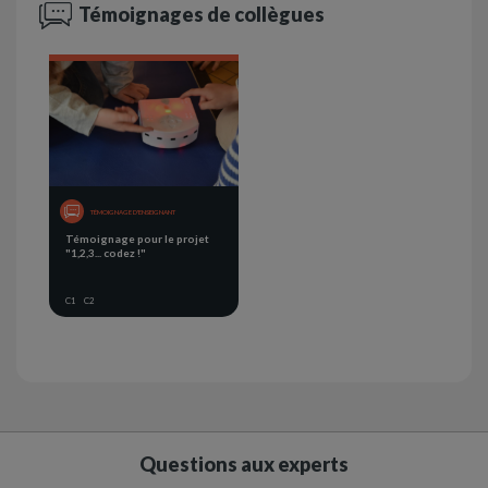
Témoignages de collègues
TÉMOIGNAGE D'ENSEIGNANT
Témoignage pour le projet
"1,2,3... codez !"
C1
C2
Questions aux experts