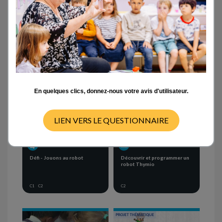
Activités en classe
- TOUT -
CYCLE 1
CYCLE 2
CYCLE 3
CYCLE 4
En quelques clics, donnez-nous votre avis d'utilisateur.
LIEN VERS LE QUESTIONNAIRE
DÉFI SCIENTIFIQUE
SÉQUENCE D'ACTIVITÉS
Défi - Jouons au robot
Découvrir et programmer un
robot Thymio
C1
C2
C2