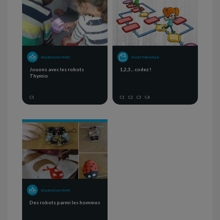
SÉQUENCE D'ACTIVITÉS
PROJET THÉMATIQUE
Jouons avec les robots
1,2,3... codez !
Thymio
C1
C1
C2
C3
C4
SÉQUENCE D'ACTIVITÉS
Des robots parmi les hommes