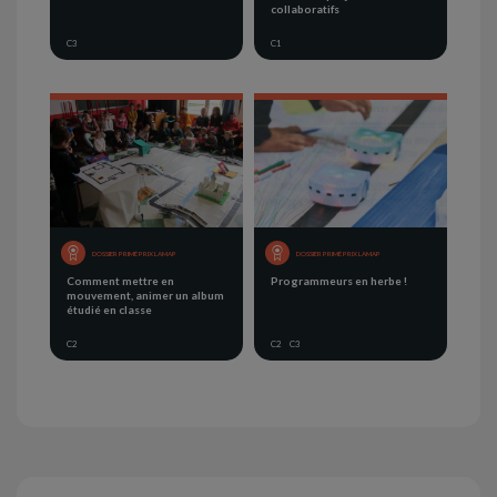
collaboratifs
C3
C1
DOSSIER PRIMÉ PRIX LAMAP
DOSSIER PRIMÉ PRIX LAMAP
Comment mettre en
Programmeurs en herbe !
mouvement, animer un album
étudié en classe
C2
C2
C3