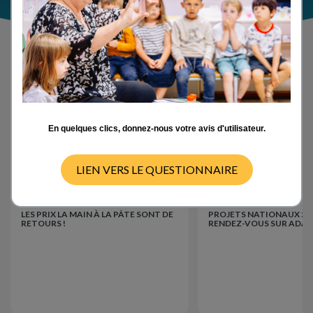
Actualités
En quelques clics, donnez-nous votre avis d'utilisateur.
LIEN VERS LE QUESTIONNAIRE
Événements
Événements
15/07/2026
LES PRIX LA MAIN À LA PÂTE SONT DE
PROJETS NATIONAUX 202
RETOURS !
RENDEZ-VOUS SUR ADAGE