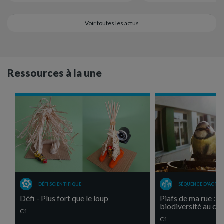
Voir toutes les actus
Ressources à la une
DÉFI SCIENTIFIQUE
SÉQUENCE D'ACTIV
Défi - Plus fort que le loup
Piafs de ma rue : un
biodiversité au cyc
C1
C1