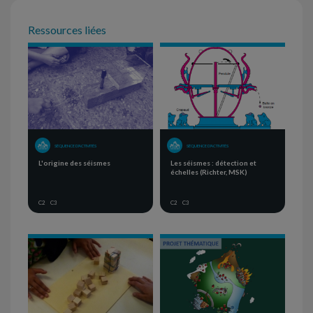
Ressources liées
SÉQUENCE D'ACTIVITÉS
SÉQUENCE D'ACTIVITÉS
L'origine des séismes
Les séismes : détection et
échelles (Richter, MSK)
C2
C3
C2
C3