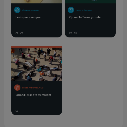
SÉQUENCE D'ACTIVITÉS
PROJET THÉMATIQUE
Le risque sismique
Quand la Terre gronde
C2
C3
C2
C3
DOSSIER PRIMÉ PRIX LAMAP
Quand les mots tremblent
C3