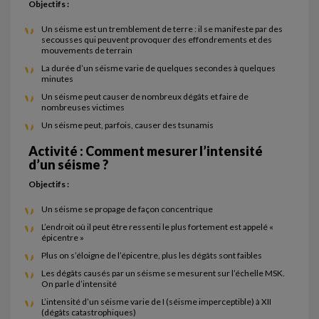
Objectifs :
Un séisme est un tremblement de terre : il se manifeste par des
secousses qui peuvent provoquer des effondrements et des
mouvements de terrain
La durée d’un séisme varie de quelques secondes à quelques
minutes
Un séisme peut causer de nombreux dégâts et faire de
nombreuses victimes
Un séisme peut, parfois, causer des tsunamis
Activité : Comment mesurer l’intensité
d’un séisme ?
Objectifs :
Un séisme se propage de façon concentrique
L’endroit où il peut être ressenti le plus fortement est appelé «
épicentre »
Plus on s’éloigne de l’épicentre, plus les dégâts sont faibles
Les dégâts causés par un séisme se mesurent sur l’échelle MSK.
On parle d’intensité
L’intensité d’un séisme varie de I (séisme imperceptible) à XII
(dégâts catastrophiques)