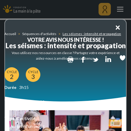
Les
Aller
séismes
au
Togg
:
contenu
navig
intensité
principal
Menu
×
et
utilisateu
propagation
Accueil
Séquences d'activités
Les séismes : intensité et propagation
VOTRE AVIS NOUS INTÉRESSE !
Les séismes : intensité et propagation
Vous utilisez nos ressources en classe ? Partagez votre expérience et
Print
Facebook
Twitter
Linked
aidez-nous à améliorer nos contenus.
CYCLE
CYCLE
2
3
Durée
3h15
Type de ressources
Séquence d'activités
Type d'activité
Au sein d'un projet