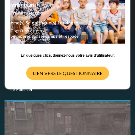
Contributeur(s)
Travail collectif
Thème(s) Scientifique(s) 1er degré
Cognition et sens
Se repérer dans le temps et l'espace
Thème(s) Scientifique(s) 2nd degré
Cognition et sens
En quelques clics, donnez-nous votre avis d'utilisateur.
Nombre d'activités
1
LIEN VERS LE QUESTIONNAIRE
Crédits
Le Pommier