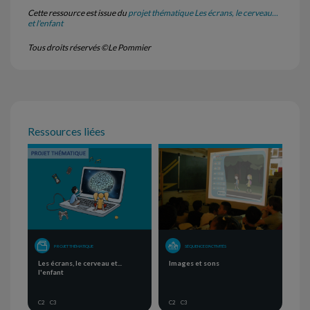
Cette ressource est issue du
projet thématique Les écrans, le cerveau...
et l'enfant
Tous droits réservés ©Le Pommier
Ressources liées
PROJET THÉMATIQUE
SÉQUENCE D'ACTIVITÉS
Les écrans, le cerveau et...
Images et sons
l'enfant
C2
C3
C2
C3