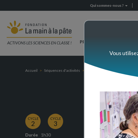
2D/3D
Aller
Qui sommes-nous ?
Header
au
contenu
menu
principal
Navigation
PRÉPAREZ VOTRE CLASSE
principale
Vous utilise
Accueil
Séquences d'activités
2D/3D
CYCLE
CYCLE
2
3
Durée
1h30