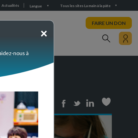
Actualités
Tous les sites La main à la pâte
Langue
FAIRE UN DON
×
PARTICIPEZ
 aidez-nous à
Print
Facebook
Twitter
Linkedin