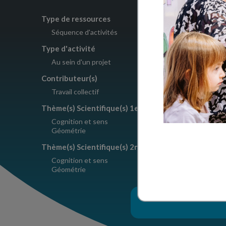
Type de ressources
Nombre d'a
Séquence d'activités
1
Type d'activité
Crédits
Au sein d'un projet
Le Pommi
Contributeur(s)
Travail collectif
Thème(s) Scientifique(s) 1er degré
Cognition et sens
Géométrie
Thème(s) Scientifique(s) 2nd degré
Cognition et sens
Géométrie